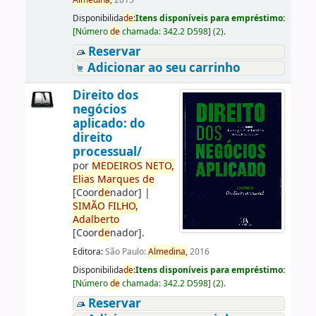
Almedina,
2015
Disponibilida
de
:
Itens disponíveis para empréstimo:
[
Número
de
chamada:
342.2 D598
]
(2).
Reservar
Adicionar ao seu carrinho
Direito dos
negócios
aplicado: do
direito
processual/
por
ME
DE
IROS
NETO,
Elias
Marques
de
[Coor
de
nador]
|
SIMÃO
FILHO,
Adalberto
[Coor
de
nador]
.
Editora:
São Paulo:
Almedina,
2016
Disponibilida
de
:
Itens disponíveis para empréstimo:
[
Número
de
chamada:
342.2 D598
]
(2).
Reservar