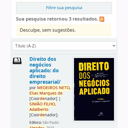
Filtre sua pesquisa
Sua pesquisa retornou 3 resultados.
Desculpe, sem sugestões.
Direito dos
negócios
aplicado: do
direito
empresarial/
por
ME
DE
IROS
NETO,
Elias
Marques
de
[Coor
de
nador]
|
SIMÃO
FILHO,
Adalberto
[Coor
de
nador]
.
Editora:
São Paulo: