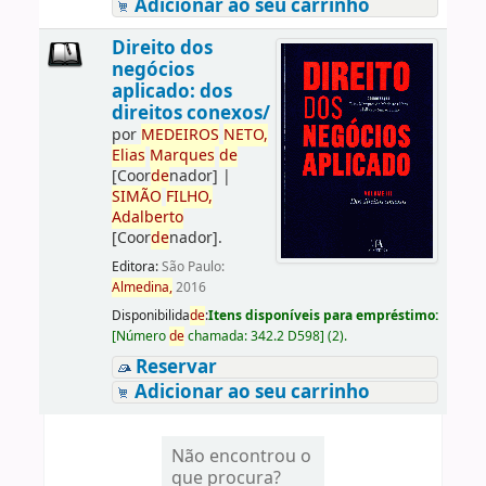
Adicionar ao seu carrinho
Direito dos
negócios
aplicado: dos
direitos conexos/
por
ME
DE
IROS
NETO,
Elias
Marques
de
[Coor
de
nador]
|
SIMÃO
FILHO,
Adalberto
[Coor
de
nador]
.
Editora:
São Paulo:
Almedina,
2016
Disponibilida
de
:
Itens disponíveis para empréstimo:
[
Número
de
chamada:
342.2 D598
]
(2).
Reservar
Adicionar ao seu carrinho
Não encontrou o
que procura?