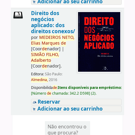
Adicionar ao seu carrinho
Direito dos
negócios
aplicado: dos
direitos conexos/
por
ME
DE
IROS
NETO,
Elias
Marques
de
[Coor
de
nador]
|
SIMÃO
FILHO,
Adalberto
[Coor
de
nador]
.
Editora:
São Paulo:
Almedina,
2016
Disponibilida
de
:
Itens disponíveis para empréstimo:
[
Número
de
chamada:
342.2 D598
]
(2).
Reservar
Adicionar ao seu carrinho
Não encontrou o
que procura?