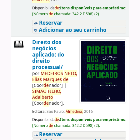
Almedina,
2015
Disponibilida
de
:
Itens disponíveis para empréstimo:
[
Número
de
chamada:
342.2 D598
]
(2).
Reservar
Adicionar ao seu carrinho
Direito dos
negócios
aplicado: do
direito
processual/
por
ME
DE
IROS
NETO,
Elias
Marques
de
[Coor
de
nador]
|
SIMÃO
FILHO,
Adalberto
[Coor
de
nador]
.
Editora:
São Paulo:
Almedina,
2016
Disponibilida
de
:
Itens disponíveis para empréstimo:
[
Número
de
chamada:
342.2 D598
]
(2).
Reservar