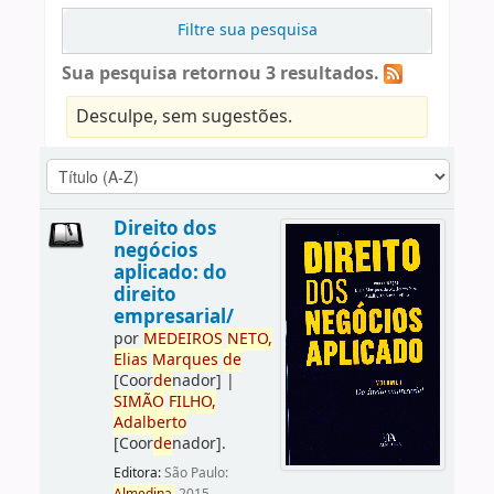
Filtre sua pesquisa
Sua pesquisa retornou 3 resultados.
Desculpe, sem sugestões.
Direito dos
negócios
aplicado: do
direito
empresarial/
por
ME
DE
IROS
NETO,
Elias
Marques
de
[Coor
de
nador]
|
SIMÃO
FILHO,
Adalberto
[Coor
de
nador]
.
Editora:
São Paulo: