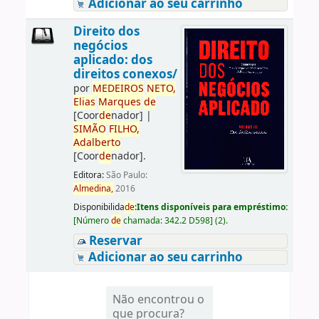
Adicionar ao seu carrinho
Direito dos
negócios
aplicado: dos
direitos conexos/
por
ME
DE
IROS
NETO,
Elias
Marques
de
[Coor
de
nador]
|
SIMÃO
FILHO,
Adalberto
[Coor
de
nador]
.
Editora:
São Paulo:
Almedina,
2016
Disponibilida
de
:
Itens disponíveis para empréstimo:
[
Número
de
chamada:
342.2 D598
]
(2).
Reservar
Adicionar ao seu carrinho
Não encontrou o
que procura?