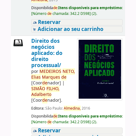
Almedina,
2015
Disponibilida
de
:
Itens disponíveis para empréstimo:
[
Número
de
chamada:
342.2 D598
]
(2).
Reservar
Adicionar ao seu carrinho
Direito dos
negócios
aplicado: do
direito
processual/
por
ME
DE
IROS
NETO,
Elias
Marques
de
[Coor
de
nador]
|
SIMÃO
FILHO,
Adalberto
[Coor
de
nador]
.
Editora:
São Paulo:
Almedina,
2016
Disponibilida
de
:
Itens disponíveis para empréstimo:
[
Número
de
chamada:
342.2 D598
]
(2).
Reservar