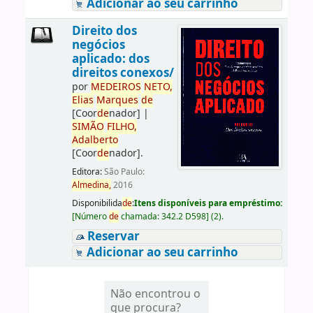
Adicionar ao seu carrinho
Direito dos
negócios
aplicado: dos
direitos conexos/
por
ME
DE
IROS
NETO,
Elias
Marques
de
[Coor
de
nador]
|
SIMÃO
FILHO,
Adalberto
[Coor
de
nador]
.
Editora:
São Paulo:
Almedina,
2016
Disponibilida
de
:
Itens disponíveis para empréstimo:
[
Número
de
chamada:
342.2 D598
]
(2).
Reservar
Adicionar ao seu carrinho
Não encontrou o
que procura?