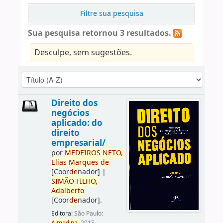
Filtre sua pesquisa
Sua pesquisa retornou 3 resultados.
Desculpe, sem sugestões.
Direito dos
negócios
aplicado: do
direito
empresarial/
por
ME
DE
IROS
NETO,
Elias
Marques
de
[Coor
de
nador]
|
SIMÃO
FILHO,
Adalberto
[Coor
de
nador]
.
Editora:
São Paulo: