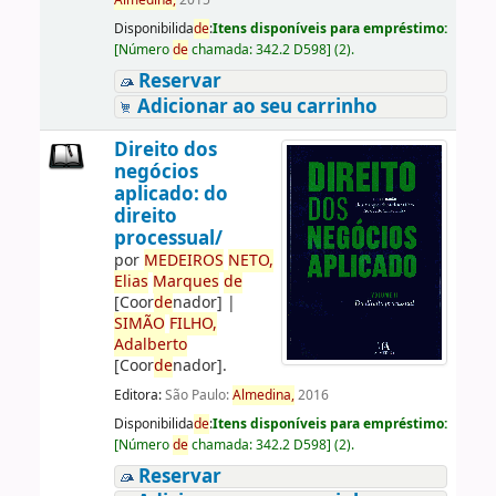
Almedina,
2015
Disponibilida
de
:
Itens disponíveis para empréstimo:
[
Número
de
chamada:
342.2 D598
]
(2).
Reservar
Adicionar ao seu carrinho
Direito dos
negócios
aplicado: do
direito
processual/
por
ME
DE
IROS
NETO,
Elias
Marques
de
[Coor
de
nador]
|
SIMÃO
FILHO,
Adalberto
[Coor
de
nador]
.
Editora:
São Paulo:
Almedina,
2016
Disponibilida
de
:
Itens disponíveis para empréstimo:
[
Número
de
chamada:
342.2 D598
]
(2).
Reservar