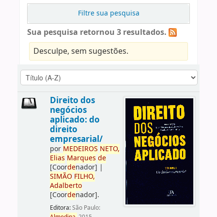
Filtre sua pesquisa
Sua pesquisa retornou 3 resultados.
Desculpe, sem sugestões.
Direito dos
negócios
aplicado: do
direito
empresarial/
por
ME
DE
IROS
NETO,
Elias
Marques
de
[Coor
de
nador]
|
SIMÃO
FILHO,
Adalberto
[Coor
de
nador]
.
Editora:
São Paulo: