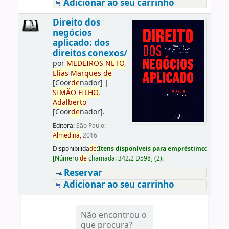
Adicionar ao seu carrinho
Direito dos
negócios
aplicado: dos
direitos conexos/
por
ME
DE
IROS
NETO,
Elias
Marques
de
[Coor
de
nador]
|
SIMÃO
FILHO,
Adalberto
[Coor
de
nador]
.
Editora:
São Paulo:
Almedina,
2016
Disponibilida
de
:
Itens disponíveis para empréstimo:
[
Número
de
chamada:
342.2 D598
]
(2).
Reservar
Adicionar ao seu carrinho
Não encontrou o
que procura?