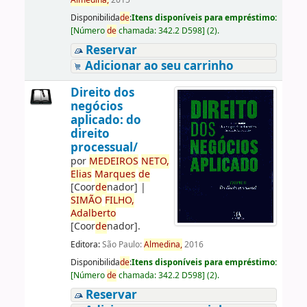
Almedina,
2015
Disponibilida
de
:
Itens disponíveis para empréstimo:
[
Número
de
chamada:
342.2 D598
]
(2).
Reservar
Adicionar ao seu carrinho
Direito dos
negócios
aplicado: do
direito
processual/
por
ME
DE
IROS
NETO,
Elias
Marques
de
[Coor
de
nador]
|
SIMÃO
FILHO,
Adalberto
[Coor
de
nador]
.
Editora:
São Paulo:
Almedina,
2016
Disponibilida
de
:
Itens disponíveis para empréstimo:
[
Número
de
chamada:
342.2 D598
]
(2).
Reservar