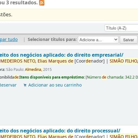
u 3 resultados.
tões.
par tudo
|
Selecionar títulos para:
eito dos negócios aplicado: do direito empresarial/
r
ME
DE
IROS
NETO,
Elias
Marques
de
[Coor
de
nador]
|
SIMÃO
FILHO
ora:
São Paulo:
Almedina,
2015
onibilida
de
:
Itens disponíveis para empréstimo:
[
Número
de
chamada:
342.2 
Reservar
Adicionar ao seu carrinho
eito dos negócios aplicado: do direito processual/
r
ME
DE
IROS
NETO,
Elias
Marques
de
[Coor
de
nador]
|
SIMÃO
FILHO