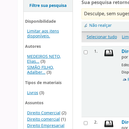
Sua pesquisa retorno
Filtre sua pesquisa
Desculpe, sem suges
Disponibilidade
Não realçar
Limitar aos itens
disponíveis.
Selecionar tudo
Lim
Autores
Dir
1.
MEDEIROS NETO,
po
Elias...
(3)
Edit
SIMÃO FILHO,
Adalber...
(3)
Disp
Tipos de materiais
Livros
(3)
Assuntos
Direito Comercial
(2)
Direito comercial
(1)
Dir
2.
Direito Empresarial
po