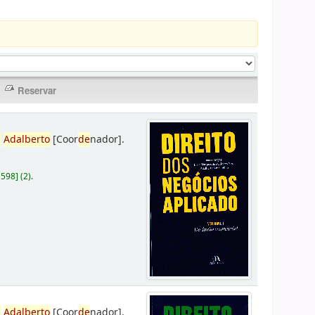
,
Adalberto
[Coor
de
nador]
.
D598
]
(2).
,
Adalberto
[Coor
de
nador]
.