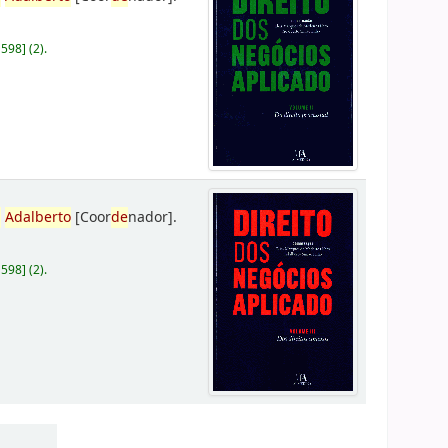
D598
]
(2).
,
Adalberto
[Coor
de
nador]
.
D598
]
(2).