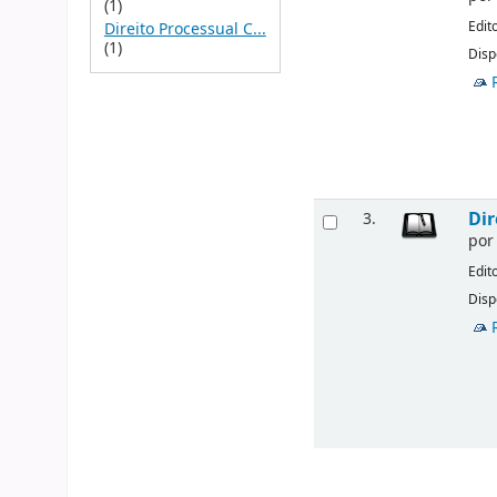
(1)
Edit
Direito Processual C...
(1)
Disp
Dir
3.
po
Edit
Disp