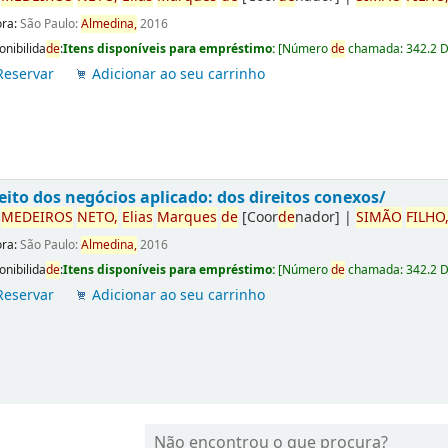
ora:
São Paulo:
Almedina,
2016
onibilida
de
:
Itens disponíveis para empréstimo:
[
Número
de
chamada:
342.2 
Reservar
Adicionar ao seu carrinho
eito dos negócios aplicado: dos direitos conexos/
r
ME
DE
IROS
NETO,
Elias
Marques
de
[Coor
de
nador]
|
SIMÃO
FILHO
ora:
São Paulo:
Almedina,
2016
onibilida
de
:
Itens disponíveis para empréstimo:
[
Número
de
chamada:
342.2 
Reservar
Adicionar ao seu carrinho
Não encontrou o que procura?