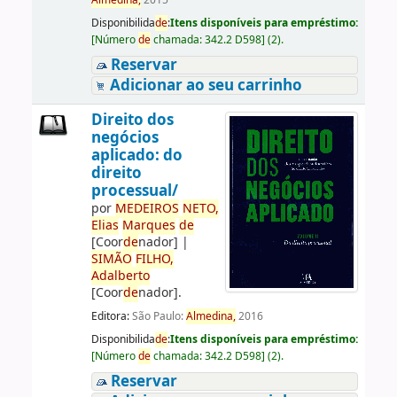
Almedina,
2015
Disponibilida
de
:
Itens disponíveis para empréstimo:
[
Número
de
chamada:
342.2 D598
]
(2).
Reservar
Adicionar ao seu carrinho
Direito dos
negócios
aplicado: do
direito
processual/
por
ME
DE
IROS
NETO,
Elias
Marques
de
[Coor
de
nador]
|
SIMÃO
FILHO,
Adalberto
[Coor
de
nador]
.
Editora:
São Paulo:
Almedina,
2016
Disponibilida
de
:
Itens disponíveis para empréstimo:
[
Número
de
chamada:
342.2 D598
]
(2).
Reservar