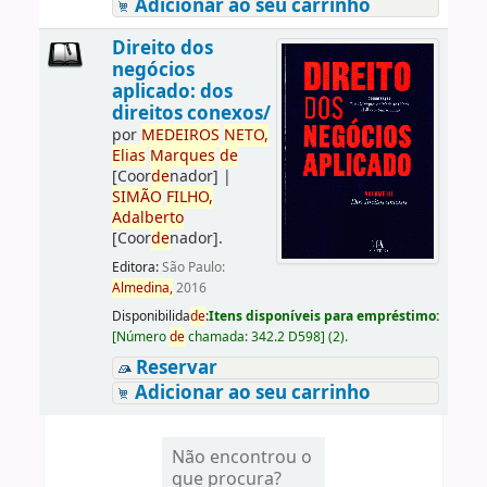
Adicionar ao seu carrinho
Direito dos
negócios
aplicado: dos
direitos conexos/
por
ME
DE
IROS
NETO,
Elias
Marques
de
[Coor
de
nador]
|
SIMÃO
FILHO,
Adalberto
[Coor
de
nador]
.
Editora:
São Paulo:
Almedina,
2016
Disponibilida
de
:
Itens disponíveis para empréstimo:
[
Número
de
chamada:
342.2 D598
]
(2).
Reservar
Adicionar ao seu carrinho
Não encontrou o
que procura?