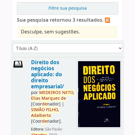
Filtre sua pesquisa
Sua pesquisa retornou 3 resultados.
Desculpe, sem sugestões.
Direito dos
negócios
aplicado: do
direito
empresarial/
por
ME
DE
IROS
NETO,
Elias
Marques
de
[Coor
de
nador]
|
SIMÃO
FILHO,
Adalberto
[Coor
de
nador]
.
Editora:
São Paulo: