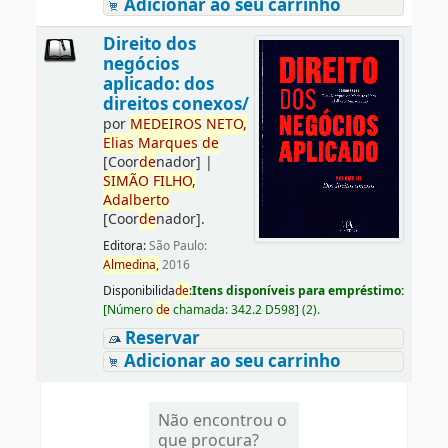
Adicionar ao seu carrinho
Direito dos
negócios
aplicado: dos
direitos conexos/
por
ME
DE
IROS
NETO,
Elias
Marques
de
[Coor
de
nador]
|
SIMÃO
FILHO,
Adalberto
[Coor
de
nador]
.
Editora:
São Paulo:
Almedina,
2016
Disponibilida
de
:
Itens disponíveis para empréstimo:
[
Número
de
chamada:
342.2 D598
]
(2).
Reservar
Adicionar ao seu carrinho
Não encontrou o
que procura?