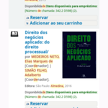
Almedina,
2015
Disponibilida
de
:
Itens disponíveis para empréstimo:
[
Número
de
chamada:
342.2 D598
]
(2).
Reservar
Adicionar ao seu carrinho
Direito dos
negócios
aplicado: do
direito
processual/
por
ME
DE
IROS
NETO,
Elias
Marques
de
[Coor
de
nador]
|
SIMÃO
FILHO,
Adalberto
[Coor
de
nador]
.
Editora:
São Paulo:
Almedina,
2016
Disponibilida
de
:
Itens disponíveis para empréstimo:
[
Número
de
chamada:
342.2 D598
]
(2).
Reservar