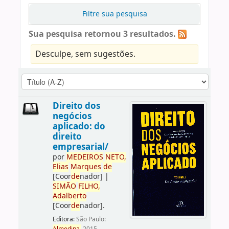
Filtre sua pesquisa
Sua pesquisa retornou 3 resultados.
Desculpe, sem sugestões.
Direito dos
negócios
aplicado: do
direito
empresarial/
por
ME
DE
IROS
NETO,
Elias
Marques
de
[Coor
de
nador]
|
SIMÃO
FILHO,
Adalberto
[Coor
de
nador]
.
Editora:
São Paulo: