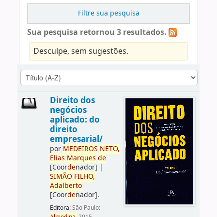
Filtre sua pesquisa
Sua pesquisa retornou 3 resultados.
Desculpe, sem sugestões.
Direito dos
negócios
aplicado: do
direito
empresarial/
por
ME
DE
IROS
NETO,
Elias
Marques
de
[Coor
de
nador]
|
SIMÃO
FILHO,
Adalberto
[Coor
de
nador]
.
Editora:
São Paulo: