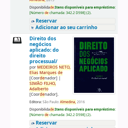
Almedina,
2015
Disponibilida
de
:
Itens disponíveis para empréstimo:
[
Número
de
chamada:
342.2 D598
]
(2).
Reservar
Adicionar ao seu carrinho
Direito dos
negócios
aplicado: do
direito
processual/
por
ME
DE
IROS
NETO,
Elias
Marques
de
[Coor
de
nador]
|
SIMÃO
FILHO,
Adalberto
[Coor
de
nador]
.
Editora:
São Paulo:
Almedina,
2016
Disponibilida
de
:
Itens disponíveis para empréstimo:
[
Número
de
chamada:
342.2 D598
]
(2).
Reservar