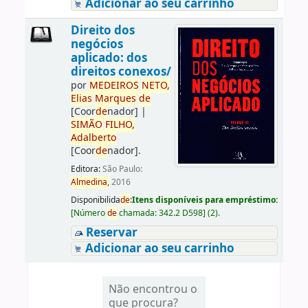
Adicionar ao seu carrinho
Direito dos
negócios
aplicado: dos
direitos conexos/
por
ME
DE
IROS
NETO,
Elias
Marques
de
[Coor
de
nador]
|
SIMÃO
FILHO,
Adalberto
[Coor
de
nador]
.
Editora:
São Paulo:
Almedina,
2016
Disponibilida
de
:
Itens disponíveis para empréstimo:
[
Número
de
chamada:
342.2 D598
]
(2).
Reservar
Adicionar ao seu carrinho
Não encontrou o
que procura?