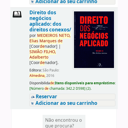
Adicionar ao seu carrinho
Direito dos
negócios
aplicado: dos
direitos conexos/
por
ME
DE
IROS
NETO,
Elias
Marques
de
[Coor
de
nador]
|
SIMÃO
FILHO,
Adalberto
[Coor
de
nador]
.
Editora:
São Paulo:
Almedina,
2016
Disponibilida
de
:
Itens disponíveis para empréstimo:
[
Número
de
chamada:
342.2 D598
]
(2).
Reservar
Adicionar ao seu carrinho
Não encontrou o
que procura?