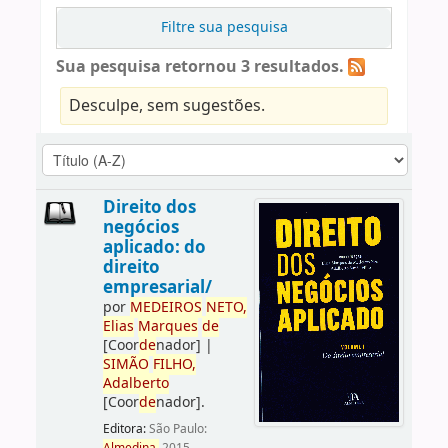
Filtre sua pesquisa
Sua pesquisa retornou 3 resultados.
Desculpe, sem sugestões.
Direito dos
negócios
aplicado: do
direito
empresarial/
por
ME
DE
IROS
NETO,
Elias
Marques
de
[Coor
de
nador]
|
SIMÃO
FILHO,
Adalberto
[Coor
de
nador]
.
Editora:
São Paulo: