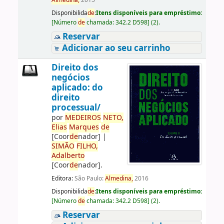
Almedina,
2015
Disponibilida
de
:
Itens disponíveis para empréstimo:
[
Número
de
chamada:
342.2 D598
]
(2).
Reservar
Adicionar ao seu carrinho
Direito dos
negócios
aplicado: do
direito
processual/
por
ME
DE
IROS
NETO,
Elias
Marques
de
[Coor
de
nador]
|
SIMÃO
FILHO,
Adalberto
[Coor
de
nador]
.
Editora:
São Paulo:
Almedina,
2016
Disponibilida
de
:
Itens disponíveis para empréstimo:
[
Número
de
chamada:
342.2 D598
]
(2).
Reservar