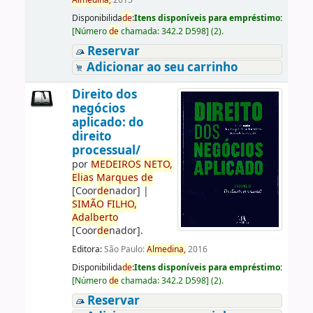
Almedina,
2015
Disponibilida
de
:
Itens disponíveis para empréstimo:
[
Número
de
chamada:
342.2 D598
]
(2).
Reservar
Adicionar ao seu carrinho
Direito dos
negócios
aplicado: do
direito
processual/
por
ME
DE
IROS
NETO,
Elias
Marques
de
[Coor
de
nador]
|
SIMÃO
FILHO,
Adalberto
[Coor
de
nador]
.
Editora:
São Paulo:
Almedina,
2016
Disponibilida
de
:
Itens disponíveis para empréstimo:
[
Número
de
chamada:
342.2 D598
]
(2).
Reservar