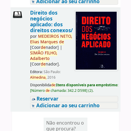
Adicionar ao seu carrinho
Direito dos
negócios
aplicado: dos
direitos conexos/
por
ME
DE
IROS
NETO,
Elias
Marques
de
[Coor
de
nador]
|
SIMÃO
FILHO,
Adalberto
[Coor
de
nador]
.
Editora:
São Paulo:
Almedina,
2016
Disponibilida
de
:
Itens disponíveis para empréstimo:
[
Número
de
chamada:
342.2 D598
]
(2).
Reservar
Adicionar ao seu carrinho
Não encontrou o
que procura?