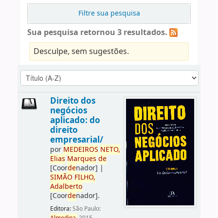
Filtre sua pesquisa
Sua pesquisa retornou 3 resultados.
Desculpe, sem sugestões.
Direito dos
negócios
aplicado: do
direito
empresarial/
por
ME
DE
IROS
NETO,
Elias
Marques
de
[Coor
de
nador]
|
SIMÃO
FILHO,
Adalberto
[Coor
de
nador]
.
Editora:
São Paulo: