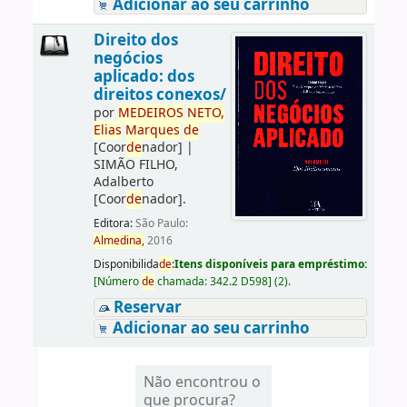
Adicionar ao seu carrinho
Direito dos
negócios
aplicado: dos
direitos conexos/
por
ME
DE
IROS
NETO,
Elias
Marques
de
[Coor
de
nador]
|
SIMÃO FILHO,
Adalberto
[Coor
de
nador]
.
Editora:
São Paulo:
Almedina,
2016
Disponibilida
de
:
Itens disponíveis para empréstimo:
[
Número
de
chamada:
342.2 D598
]
(2).
Reservar
Adicionar ao seu carrinho
Não encontrou o
que procura?