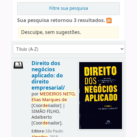
Filtre sua pesquisa
Sua pesquisa retornou 3 resultados.
Desculpe, sem sugestões.
Direito dos
negócios
aplicado: do
direito
empresarial/
por
ME
DE
IROS
NETO,
Elias
Marques
de
[Coor
de
nador]
|
SIMÃO FILHO,
Adalberto
[Coor
de
nador]
.
Editora:
São Paulo: