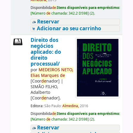
Almedina,
2015
Disponibilida
de
:
Itens disponíveis para empréstimo:
[
Número
de
chamada:
342.2 D598
]
(2).
Reservar
Adicionar ao seu carrinho
Direito dos
negócios
aplicado: do
direito
processual/
por
ME
DE
IROS
NETO,
Elias
Marques
de
[Coor
de
nador]
|
SIMÃO FILHO,
Adalberto
[Coor
de
nador]
.
Editora:
São Paulo:
Almedina,
2016
Disponibilida
de
:
Itens disponíveis para empréstimo:
[
Número
de
chamada:
342.2 D598
]
(2).
Reservar