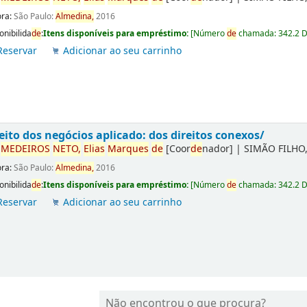
ora:
São Paulo:
Almedina,
2016
onibilida
de
:
Itens disponíveis para empréstimo:
[
Número
de
chamada:
342.2 
Reservar
Adicionar ao seu carrinho
eito dos negócios aplicado: dos direitos conexos/
r
ME
DE
IROS
NETO,
Elias
Marques
de
[Coor
de
nador]
|
SIMÃO FILHO,
ora:
São Paulo:
Almedina,
2016
onibilida
de
:
Itens disponíveis para empréstimo:
[
Número
de
chamada:
342.2 
Reservar
Adicionar ao seu carrinho
Não encontrou o que procura?