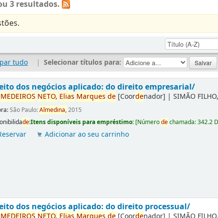
u 3 resultados.
tões.
par tudo
|
Selecionar títulos para:
eito dos negócios aplicado: do direito empresarial/
r
ME
DE
IROS
NETO,
Elias
Marques
de
[Coor
de
nador]
|
SIMÃO FILHO,
ora:
São Paulo:
Almedina,
2015
onibilida
de
:
Itens disponíveis para empréstimo:
[
Número
de
chamada:
342.2 
Reservar
Adicionar ao seu carrinho
eito dos negócios aplicado: do direito processual/
r
ME
DE
IROS
NETO,
Elias
Marques
de
[Coor
de
nador]
|
SIMÃO FILHO,