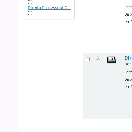
(1)
Edit
Direito Processual C...
(1)
Disp
Dir
3.
po
Edit
Disp