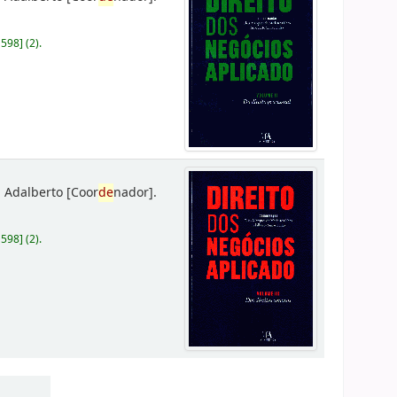
D598
]
(2).
 Adalberto
[Coor
de
nador]
.
D598
]
(2).