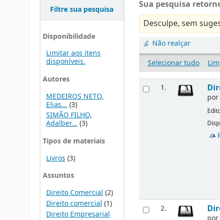
Sua pesquisa retorno
Filtre sua pesquisa
Desculpe, sem suges
Disponibilidade
Não realçar
Limitar aos itens
disponíveis.
Selecionar tudo
Lim
Autores
Dir
1.
MEDEIROS NETO,
po
Elias...
(3)
Edit
SIMÃO FILHO,
Adalber...
(3)
Disp
Tipos de materiais
Livros
(3)
Assuntos
Direito Comercial
(2)
Direito comercial
(1)
Dir
2.
Direito Empresarial
po