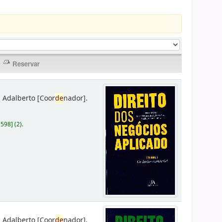
 Adalberto
[Coor
de
nador]
.
D598
]
(2).
 Adalberto
[Coor
de
nador]
.