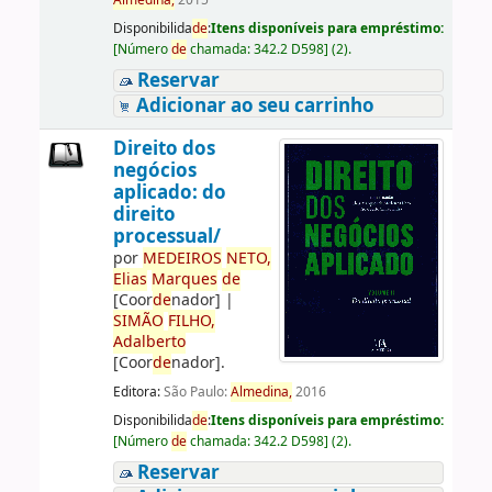
Almedina,
2015
Disponibilida
de
:
Itens disponíveis para empréstimo:
[
Número
de
chamada:
342.2 D598
]
(2).
Reservar
Adicionar ao seu carrinho
Direito dos
negócios
aplicado: do
direito
processual/
por
ME
DE
IROS
NETO,
Elias
Marques
de
[Coor
de
nador]
|
SIMÃO
FILHO,
Adalberto
[Coor
de
nador]
.
Editora:
São Paulo:
Almedina,
2016
Disponibilida
de
:
Itens disponíveis para empréstimo:
[
Número
de
chamada:
342.2 D598
]
(2).
Reservar