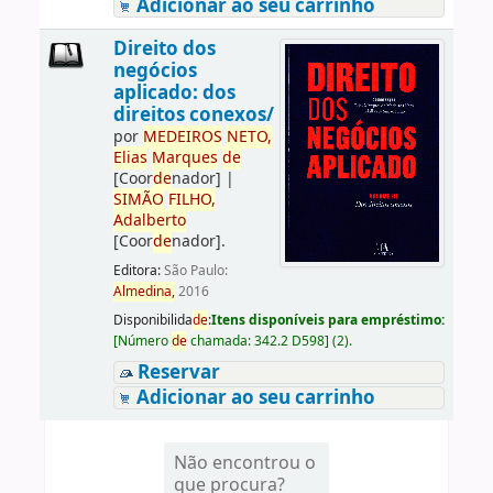
Adicionar ao seu carrinho
Direito dos
negócios
aplicado: dos
direitos conexos/
por
ME
DE
IROS
NETO,
Elias
Marques
de
[Coor
de
nador]
|
SIMÃO
FILHO,
Adalberto
[Coor
de
nador]
.
Editora:
São Paulo:
Almedina,
2016
Disponibilida
de
:
Itens disponíveis para empréstimo:
[
Número
de
chamada:
342.2 D598
]
(2).
Reservar
Adicionar ao seu carrinho
Não encontrou o
que procura?