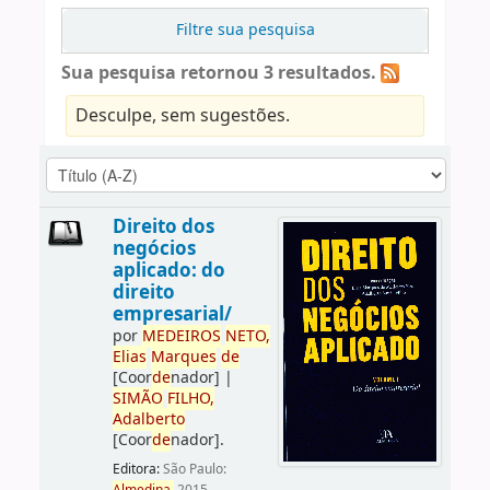
Filtre sua pesquisa
Sua pesquisa retornou 3 resultados.
Desculpe, sem sugestões.
Direito dos
negócios
aplicado: do
direito
empresarial/
por
ME
DE
IROS
NETO,
Elias
Marques
de
[Coor
de
nador]
|
SIMÃO
FILHO,
Adalberto
[Coor
de
nador]
.
Editora:
São Paulo: