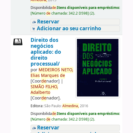
Almedina,
2015
Disponibilida
de
:
Itens disponíveis para empréstimo:
[
Número
de
chamada:
342.2 D598
]
(2).
Reservar
Adicionar ao seu carrinho
Direito dos
negócios
aplicado: do
direito
processual/
por
ME
DE
IROS
NETO,
Elias
Marques
de
[Coor
de
nador]
|
SIMÃO
FILHO,
Adalberto
[Coor
de
nador]
.
Editora:
São Paulo:
Almedina,
2016
Disponibilida
de
:
Itens disponíveis para empréstimo:
[
Número
de
chamada:
342.2 D598
]
(2).
Reservar