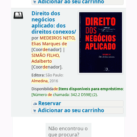
Adicionar ao seu carrinho
Direito dos
negócios
aplicado: dos
direitos conexos/
por
ME
DE
IROS
NETO,
Elias
Marques
de
[Coor
de
nador]
|
SIMÃO
FILHO,
Adalberto
[Coor
de
nador]
.
Editora:
São Paulo:
Almedina,
2016
Disponibilida
de
:
Itens disponíveis para empréstimo:
[
Número
de
chamada:
342.2 D598
]
(2).
Reservar
Adicionar ao seu carrinho
Não encontrou o
que procura?