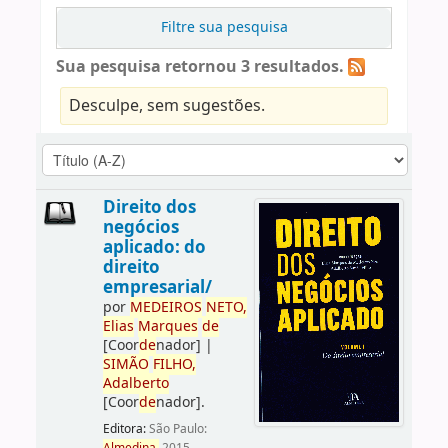
Filtre sua pesquisa
Sua pesquisa retornou 3 resultados.
Desculpe, sem sugestões.
Direito dos
negócios
aplicado: do
direito
empresarial/
por
ME
DE
IROS
NETO,
Elias
Marques
de
[Coor
de
nador]
|
SIMÃO
FILHO,
Adalberto
[Coor
de
nador]
.
Editora:
São Paulo: