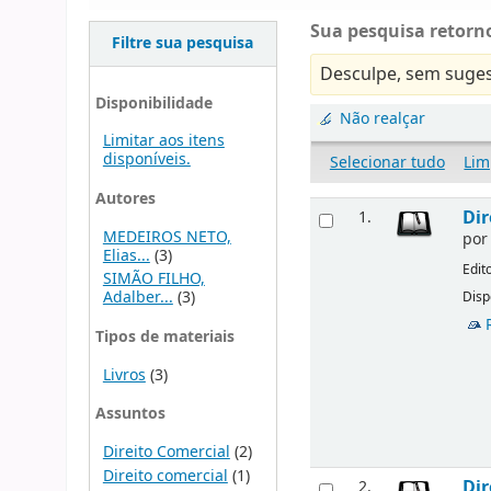
Sua pesquisa retorno
Filtre sua pesquisa
Desculpe, sem suges
Disponibilidade
Não realçar
Limitar aos itens
disponíveis.
Selecionar tudo
Lim
Autores
Dir
1.
MEDEIROS NETO,
po
Elias...
(3)
Edit
SIMÃO FILHO,
Adalber...
(3)
Disp
Tipos de materiais
Livros
(3)
Assuntos
Direito Comercial
(2)
Direito comercial
(1)
Dir
2.