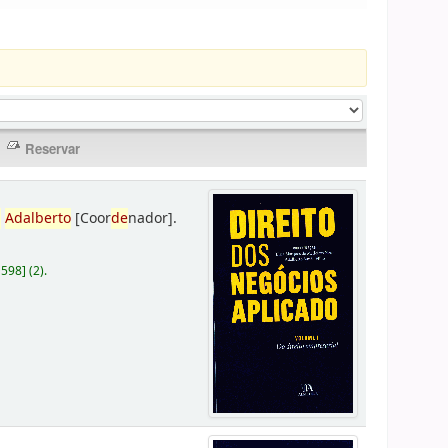
,
Adalberto
[Coor
de
nador]
.
D598
]
(2).