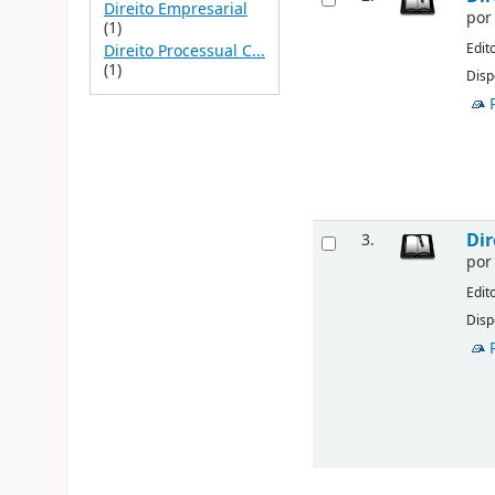
Direito Empresarial
po
(1)
Edit
Direito Processual C...
(1)
Disp
Dir
3.
po
Edit
Disp