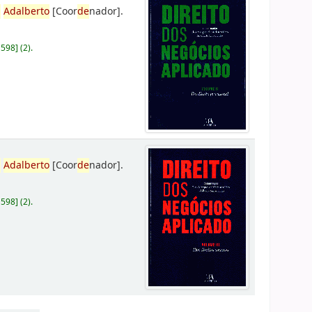
,
Adalberto
[Coor
de
nador]
.
D598
]
(2).
,
Adalberto
[Coor
de
nador]
.
D598
]
(2).