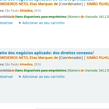
r
ME
DE
IROS
NETO,
Elias
Marques
de
[Coor
de
nador]
|
SIMÃO
FILHO
ora:
São Paulo:
Almedina,
2016
onibilida
de
:
Itens disponíveis para empréstimo:
[
Número
de
chamada:
342.2 
Reservar
Adicionar ao seu carrinho
eito dos negócios aplicado: dos direitos conexos/
r
ME
DE
IROS
NETO,
Elias
Marques
de
[Coor
de
nador]
|
SIMÃO
FILHO
ora:
São Paulo:
Almedina,
2016
onibilida
de
:
Itens disponíveis para empréstimo:
[
Número
de
chamada:
342.2 
Reservar
Adicionar ao seu carrinho