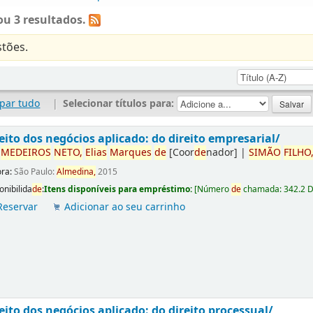
u 3 resultados.
tões.
par tudo
|
Selecionar títulos para:
eito dos negócios aplicado: do direito empresarial/
r
ME
DE
IROS
NETO,
Elias
Marques
de
[Coor
de
nador]
|
SIMÃO
FILHO
ora:
São Paulo:
Almedina,
2015
onibilida
de
:
Itens disponíveis para empréstimo:
[
Número
de
chamada:
342.2 
Reservar
Adicionar ao seu carrinho
eito dos negócios aplicado: do direito processual/