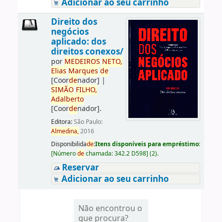
Adicionar ao seu carrinho
Direito dos
negócios
aplicado: dos
direitos conexos/
por
ME
DE
IROS
NETO,
Elias
Marques
de
[Coor
de
nador]
|
SIMÃO
FILHO,
Adalberto
[Coor
de
nador]
.
Editora:
São Paulo:
Almedina,
2016
Disponibilida
de
:
Itens disponíveis para empréstimo:
[
Número
de
chamada:
342.2 D598
]
(2).
Reservar
Adicionar ao seu carrinho
Não encontrou o
que procura?