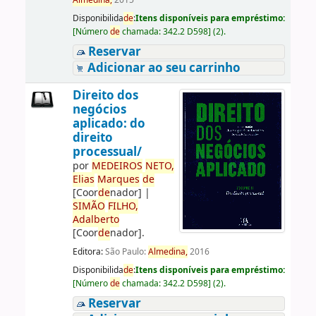
Almedina,
2015
Disponibilida
de
:
Itens disponíveis para empréstimo:
[
Número
de
chamada:
342.2 D598
]
(2).
Reservar
Adicionar ao seu carrinho
Direito dos
negócios
aplicado: do
direito
processual/
por
ME
DE
IROS
NETO,
Elias
Marques
de
[Coor
de
nador]
|
SIMÃO
FILHO,
Adalberto
[Coor
de
nador]
.
Editora:
São Paulo:
Almedina,
2016
Disponibilida
de
:
Itens disponíveis para empréstimo:
[
Número
de
chamada:
342.2 D598
]
(2).
Reservar