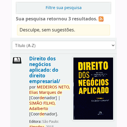
Filtre sua pesquisa
Sua pesquisa retornou 3 resultados.
Desculpe, sem sugestões.
Direito dos
negócios
aplicado: do
direito
empresarial/
por
ME
DE
IROS
NETO,
Elias
Marques
de
[Coor
de
nador]
|
SIMÃO
FILHO,
Adalberto
[Coor
de
nador]
.
Editora:
São Paulo: