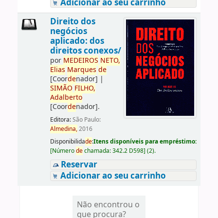
Adicionar ao seu carrinho
Direito dos
negócios
aplicado: dos
direitos conexos/
por
ME
DE
IROS
NETO,
Elias
Marques
de
[Coor
de
nador]
|
SIMÃO
FILHO,
Adalberto
[Coor
de
nador]
.
Editora:
São Paulo:
Almedina,
2016
Disponibilida
de
:
Itens disponíveis para empréstimo:
[
Número
de
chamada:
342.2 D598
]
(2).
Reservar
Adicionar ao seu carrinho
Não encontrou o
que procura?