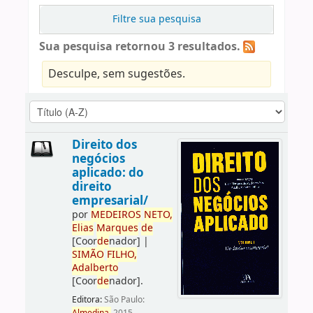
Filtre sua pesquisa
Sua pesquisa retornou 3 resultados.
Desculpe, sem sugestões.
Direito dos
negócios
aplicado: do
direito
empresarial/
por
ME
DE
IROS
NETO,
Elias
Marques
de
[Coor
de
nador]
|
SIMÃO
FILHO,
Adalberto
[Coor
de
nador]
.
Editora:
São Paulo: