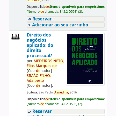
Almedina,
2015
Disponibilida
de
:
Itens disponíveis para empréstimo:
[
Número
de
chamada:
342.2 D598
]
(2).
Reservar
Adicionar ao seu carrinho
Direito dos
negócios
aplicado: do
direito
processual/
por
ME
DE
IROS
NETO,
Elias
Marques
de
[Coor
de
nador]
|
SIMÃO
FILHO,
Adalberto
[Coor
de
nador]
.
Editora:
São Paulo:
Almedina,
2016
Disponibilida
de
:
Itens disponíveis para empréstimo:
[
Número
de
chamada:
342.2 D598
]
(2).
Reservar