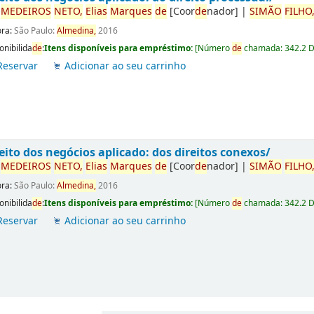
r
ME
DE
IROS
NETO,
Elias
Marques
de
[Coor
de
nador]
|
SIMÃO
FILHO
ora:
São Paulo:
Almedina,
2016
onibilida
de
:
Itens disponíveis para empréstimo:
[
Número
de
chamada:
342.2 
Reservar
Adicionar ao seu carrinho
eito dos negócios aplicado: dos direitos conexos/
r
ME
DE
IROS
NETO,
Elias
Marques
de
[Coor
de
nador]
|
SIMÃO
FILHO
ora:
São Paulo:
Almedina,
2016
onibilida
de
:
Itens disponíveis para empréstimo:
[
Número
de
chamada:
342.2 
Reservar
Adicionar ao seu carrinho