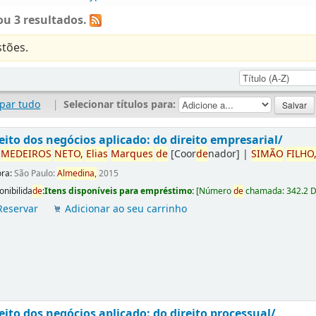
u 3 resultados.
tões.
par tudo
|
Selecionar títulos para:
eito dos negócios aplicado: do direito empresarial/
r
ME
DE
IROS
NETO,
Elias
Marques
de
[Coor
de
nador]
|
SIMÃO
FILHO
ora:
São Paulo:
Almedina,
2015
onibilida
de
:
Itens disponíveis para empréstimo:
[
Número
de
chamada:
342.2 
Reservar
Adicionar ao seu carrinho
eito dos negócios aplicado: do direito processual/