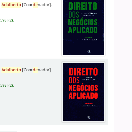
,
Adalberto
[Coor
de
nador]
.
D598
]
(2).
,
Adalberto
[Coor
de
nador]
.
D598
]
(2).