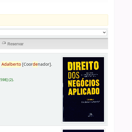
,
Adalberto
[Coor
de
nador]
.
D598
]
(2).