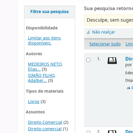
Sua pesquisa retorno
Filtre sua pesquisa
Desculpe, sem suges
Disponibilidade
Não realçar
Limitar aos itens
disponíveis.
Selecionar tudo
Lim
Autores
Dir
1.
MEDEIROS NETO,
po
Elias...
(3)
Edit
SIMÃO FILHO,
Adalber...
(3)
Disp
Tipos de materiais
Livros
(3)
Assuntos
Direito Comercial
(2)
Direito comercial
(1)
Dir
2.