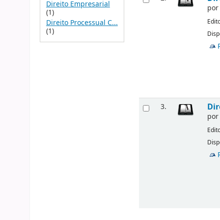
Direito Empresarial
po
(1)
Edit
Direito Processual C...
(1)
Disp
Dir
3.
po
Edit
Disp