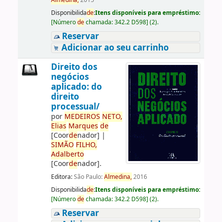
Almedina,
2015
Disponibilida
de
:
Itens disponíveis para empréstimo:
[
Número
de
chamada:
342.2 D598
]
(2).
Reservar
Adicionar ao seu carrinho
Direito dos
negócios
aplicado: do
direito
processual/
por
ME
DE
IROS
NETO,
Elias
Marques
de
[Coor
de
nador]
|
SIMÃO
FILHO,
Adalberto
[Coor
de
nador]
.
Editora:
São Paulo:
Almedina,
2016
Disponibilida
de
:
Itens disponíveis para empréstimo:
[
Número
de
chamada:
342.2 D598
]
(2).
Reservar