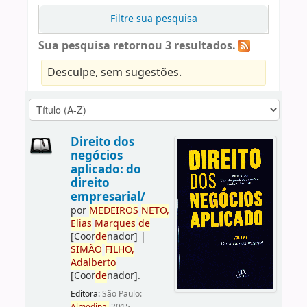
Filtre sua pesquisa
Sua pesquisa retornou 3 resultados.
Desculpe, sem sugestões.
Direito dos
negócios
aplicado: do
direito
empresarial/
por
ME
DE
IROS
NETO,
Elias
Marques
de
[Coor
de
nador]
|
SIMÃO
FILHO,
Adalberto
[Coor
de
nador]
.
Editora:
São Paulo: