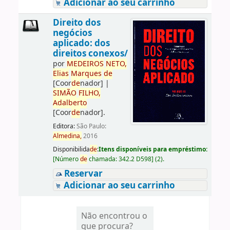
Adicionar ao seu carrinho
Direito dos
negócios
aplicado: dos
direitos conexos/
por
ME
DE
IROS
NETO,
Elias
Marques
de
[Coor
de
nador]
|
SIMÃO
FILHO,
Adalberto
[Coor
de
nador]
.
Editora:
São Paulo:
Almedina,
2016
Disponibilida
de
:
Itens disponíveis para empréstimo:
[
Número
de
chamada:
342.2 D598
]
(2).
Reservar
Adicionar ao seu carrinho
Não encontrou o
que procura?