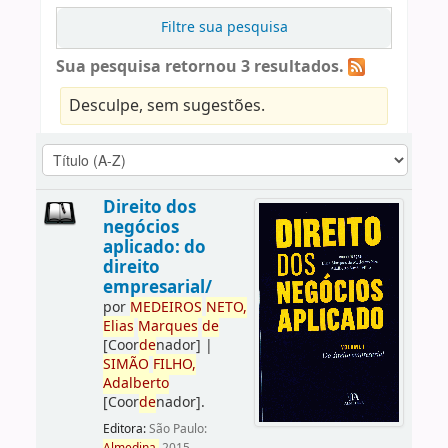
Filtre sua pesquisa
Sua pesquisa retornou 3 resultados.
Desculpe, sem sugestões.
Direito dos
negócios
aplicado: do
direito
empresarial/
por
ME
DE
IROS
NETO,
Elias
Marques
de
[Coor
de
nador]
|
SIMÃO
FILHO,
Adalberto
[Coor
de
nador]
.
Editora:
São Paulo: