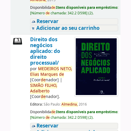
Almedina,
2015
Disponibilida
de
:
Itens disponíveis para empréstimo:
[
Número
de
chamada:
342.2 D598
]
(2).
Reservar
Adicionar ao seu carrinho
Direito dos
negócios
aplicado: do
direito
processual/
por
ME
DE
IROS
NETO,
Elias
Marques
de
[Coor
de
nador]
|
SIMÃO
FILHO,
Adalberto
[Coor
de
nador]
.
Editora:
São Paulo:
Almedina,
2016
Disponibilida
de
:
Itens disponíveis para empréstimo:
[
Número
de
chamada:
342.2 D598
]
(2).
Reservar