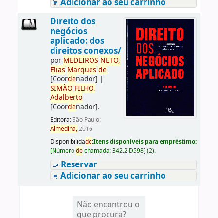
Adicionar ao seu carrinho
Direito dos
negócios
aplicado: dos
direitos conexos/
por
ME
DE
IROS
NETO,
Elias
Marques
de
[Coor
de
nador]
|
SIMÃO
FILHO,
Adalberto
[Coor
de
nador]
.
Editora:
São Paulo:
Almedina,
2016
Disponibilida
de
:
Itens disponíveis para empréstimo:
[
Número
de
chamada:
342.2 D598
]
(2).
Reservar
Adicionar ao seu carrinho
Não encontrou o
que procura?