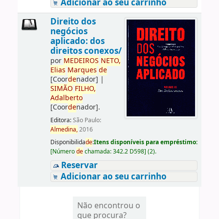
Adicionar ao seu carrinho
Direito dos
negócios
aplicado: dos
direitos conexos/
por
ME
DE
IROS
NETO,
Elias
Marques
de
[Coor
de
nador]
|
SIMÃO
FILHO,
Adalberto
[Coor
de
nador]
.
Editora:
São Paulo:
Almedina,
2016
Disponibilida
de
:
Itens disponíveis para empréstimo:
[
Número
de
chamada:
342.2 D598
]
(2).
Reservar
Adicionar ao seu carrinho
Não encontrou o
que procura?