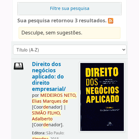
Filtre sua pesquisa
Sua pesquisa retornou 3 resultados.
Desculpe, sem sugestões.
Direito dos
negócios
aplicado: do
direito
empresarial/
por
ME
DE
IROS
NETO,
Elias
Marques
de
[Coor
de
nador]
|
SIMÃO
FILHO,
Adalberto
[Coor
de
nador]
.
Editora:
São Paulo: