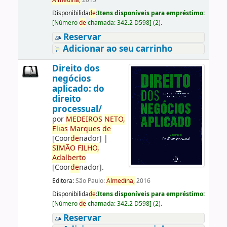
Almedina,
2015
Disponibilida
de
:
Itens disponíveis para empréstimo:
[
Número
de
chamada:
342.2 D598
]
(2).
Reservar
Adicionar ao seu carrinho
Direito dos
negócios
aplicado: do
direito
processual/
por
ME
DE
IROS
NETO,
Elias
Marques
de
[Coor
de
nador]
|
SIMÃO
FILHO,
Adalberto
[Coor
de
nador]
.
Editora:
São Paulo:
Almedina,
2016
Disponibilida
de
:
Itens disponíveis para empréstimo:
[
Número
de
chamada:
342.2 D598
]
(2).
Reservar