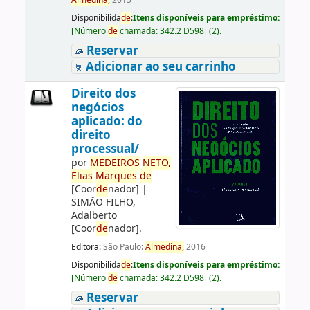
Almedina,
2015
Disponibilida
de
:
Itens disponíveis para empréstimo:
[
Número
de
chamada:
342.2 D598
]
(2).
Reservar
Adicionar ao seu carrinho
Direito dos
negócios
aplicado: do
direito
processual/
por
ME
DE
IROS
NETO,
Elias
Marques
de
[Coor
de
nador]
|
SIMÃO FILHO,
Adalberto
[Coor
de
nador]
.
Editora:
São Paulo:
Almedina,
2016
Disponibilida
de
:
Itens disponíveis para empréstimo:
[
Número
de
chamada:
342.2 D598
]
(2).
Reservar