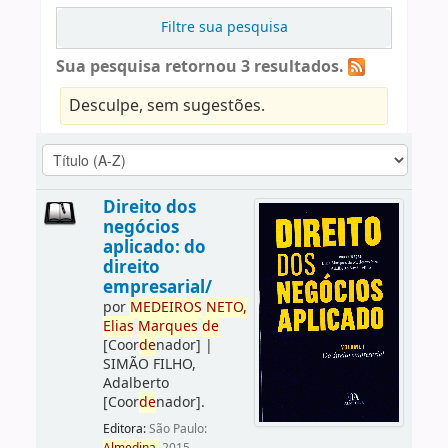
Filtre sua pesquisa
Sua pesquisa retornou 3 resultados.
Desculpe, sem sugestões.
Direito dos
negócios
aplicado: do
direito
empresarial/
por
ME
DE
IROS
NETO,
Elias
Marques
de
[Coor
de
nador]
|
SIMÃO FILHO,
Adalberto
[Coor
de
nador]
.
Editora:
São Paulo: