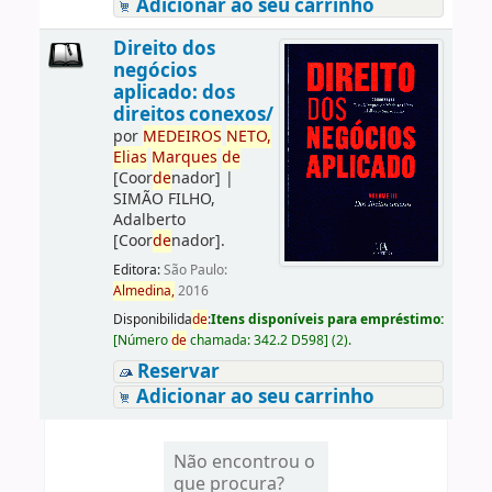
Adicionar ao seu carrinho
Direito dos
negócios
aplicado: dos
direitos conexos/
por
ME
DE
IROS
NETO,
Elias
Marques
de
[Coor
de
nador]
|
SIMÃO FILHO,
Adalberto
[Coor
de
nador]
.
Editora:
São Paulo:
Almedina,
2016
Disponibilida
de
:
Itens disponíveis para empréstimo:
[
Número
de
chamada:
342.2 D598
]
(2).
Reservar
Adicionar ao seu carrinho
Não encontrou o
que procura?