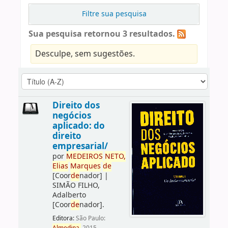
Filtre sua pesquisa
Sua pesquisa retornou 3 resultados.
Desculpe, sem sugestões.
Direito dos
negócios
aplicado: do
direito
empresarial/
por
ME
DE
IROS
NETO,
Elias
Marques
de
[Coor
de
nador]
|
SIMÃO FILHO,
Adalberto
[Coor
de
nador]
.
Editora:
São Paulo: