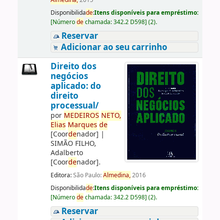
Almedina,
2015
Disponibilida
de
:
Itens disponíveis para empréstimo:
[
Número
de
chamada:
342.2 D598
]
(2).
Reservar
Adicionar ao seu carrinho
Direito dos
negócios
aplicado: do
direito
processual/
por
ME
DE
IROS
NETO,
Elias
Marques
de
[Coor
de
nador]
|
SIMÃO FILHO,
Adalberto
[Coor
de
nador]
.
Editora:
São Paulo:
Almedina,
2016
Disponibilida
de
:
Itens disponíveis para empréstimo:
[
Número
de
chamada:
342.2 D598
]
(2).
Reservar