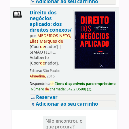
Adicionar ao seu carrinho
Direito dos
negócios
aplicado: dos
direitos conexos/
por
ME
DE
IROS
NETO,
Elias
Marques
de
[Coor
de
nador]
|
SIMÃO FILHO,
Adalberto
[Coor
de
nador]
.
Editora:
São Paulo:
Almedina,
2016
Disponibilida
de
:
Itens disponíveis para empréstimo:
[
Número
de
chamada:
342.2 D598
]
(2).
Reservar
Adicionar ao seu carrinho
Não encontrou o
que procura?