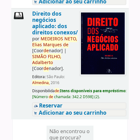
Adicionar ao seu carrinho
Direito dos
negócios
aplicado: dos
direitos conexos/
por
ME
DE
IROS
NETO,
Elias
Marques
de
[Coor
de
nador]
|
SIMÃO
FILHO,
Adalberto
[Coor
de
nador]
.
Editora:
São Paulo:
Almedina,
2016
Disponibilida
de
:
Itens disponíveis para empréstimo:
[
Número
de
chamada:
342.2 D598
]
(2).
Reservar
Adicionar ao seu carrinho
Não encontrou o
que procura?