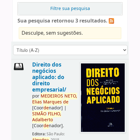
Filtre sua pesquisa
Sua pesquisa retornou 3 resultados.
Desculpe, sem sugestões.
Direito dos
negócios
aplicado: do
direito
empresarial/
por
ME
DE
IROS
NETO,
Elias
Marques
de
[Coor
de
nador]
|
SIMÃO
FILHO,
Adalberto
[Coor
de
nador]
.
Editora:
São Paulo: