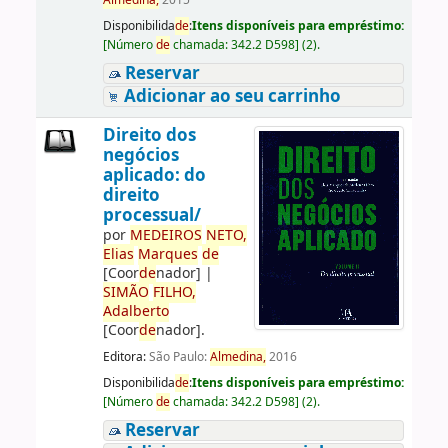
Almedina,
2015
Disponibilida
de
:
Itens disponíveis para empréstimo:
[
Número
de
chamada:
342.2 D598
]
(2).
Reservar
Adicionar ao seu carrinho
Direito dos
negócios
aplicado: do
direito
processual/
por
ME
DE
IROS
NETO,
Elias
Marques
de
[Coor
de
nador]
|
SIMÃO
FILHO,
Adalberto
[Coor
de
nador]
.
Editora:
São Paulo:
Almedina,
2016
Disponibilida
de
:
Itens disponíveis para empréstimo:
[
Número
de
chamada:
342.2 D598
]
(2).
Reservar