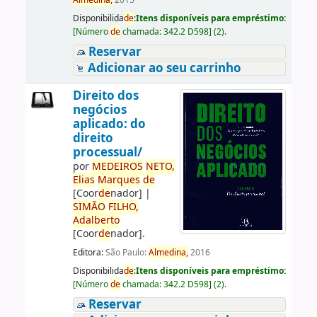
Almedina,
2015
Disponibilida
de
:
Itens disponíveis para empréstimo:
[
Número
de
chamada:
342.2 D598
]
(2).
Reservar
Adicionar ao seu carrinho
Direito dos
negócios
aplicado: do
direito
processual/
por
ME
DE
IROS
NETO,
Elias
Marques
de
[Coor
de
nador]
|
SIMÃO
FILHO,
Adalberto
[Coor
de
nador]
.
Editora:
São Paulo:
Almedina,
2016
Disponibilida
de
:
Itens disponíveis para empréstimo:
[
Número
de
chamada:
342.2 D598
]
(2).
Reservar