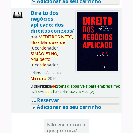
Adicionar ao seu carrinho
Direito dos
negócios
aplicado: dos
direitos conexos/
por
ME
DE
IROS
NETO,
Elias
Marques
de
[Coor
de
nador]
|
SIMÃO
FILHO,
Adalberto
[Coor
de
nador]
.
Editora:
São Paulo:
Almedina,
2016
Disponibilida
de
:
Itens disponíveis para empréstimo:
[
Número
de
chamada:
342.2 D598
]
(2).
Reservar
Adicionar ao seu carrinho
Não encontrou o
que procura?