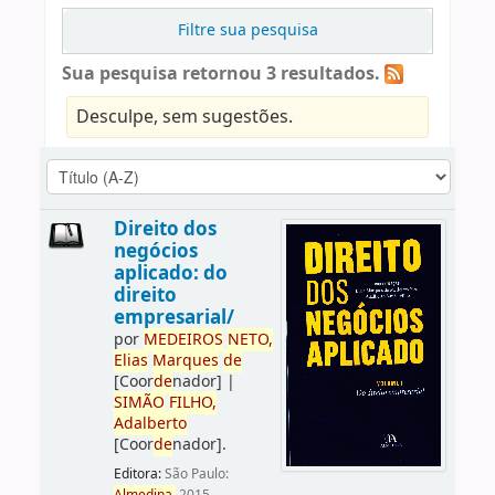
Filtre sua pesquisa
Sua pesquisa retornou 3 resultados.
Desculpe, sem sugestões.
Direito dos
negócios
aplicado: do
direito
empresarial/
por
ME
DE
IROS
NETO,
Elias
Marques
de
[Coor
de
nador]
|
SIMÃO
FILHO,
Adalberto
[Coor
de
nador]
.
Editora:
São Paulo: