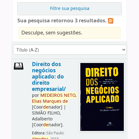
Filtre sua pesquisa
Sua pesquisa retornou 3 resultados.
Desculpe, sem sugestões.
Direito dos
negócios
aplicado: do
direito
empresarial/
por
ME
DE
IROS
NETO,
Elias
Marques
de
[Coor
de
nador]
|
SIMÃO FILHO,
Adalberto
[Coor
de
nador]
.
Editora:
São Paulo: