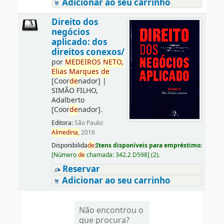
Adicionar ao seu carrinho
Direito dos
negócios
aplicado: dos
direitos conexos/
por
ME
DE
IROS
NETO,
Elias
Marques
de
[Coor
de
nador]
|
SIMÃO FILHO,
Adalberto
[Coor
de
nador]
.
Editora:
São Paulo:
Almedina,
2016
Disponibilida
de
:
Itens disponíveis para empréstimo:
[
Número
de
chamada:
342.2 D598
]
(2).
Reservar
Adicionar ao seu carrinho
Não encontrou o
que procura?