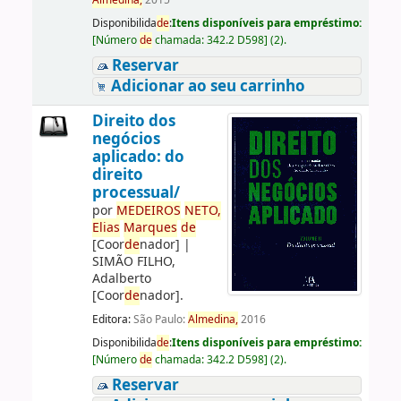
Almedina,
2015
Disponibilida
de
:
Itens disponíveis para empréstimo:
[
Número
de
chamada:
342.2 D598
]
(2).
Reservar
Adicionar ao seu carrinho
Direito dos
negócios
aplicado: do
direito
processual/
por
ME
DE
IROS
NETO,
Elias
Marques
de
[Coor
de
nador]
|
SIMÃO FILHO,
Adalberto
[Coor
de
nador]
.
Editora:
São Paulo:
Almedina,
2016
Disponibilida
de
:
Itens disponíveis para empréstimo:
[
Número
de
chamada:
342.2 D598
]
(2).
Reservar