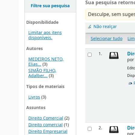
Sua pesquisa retorno
Filtre sua pesquisa
Desculpe, sem suges
Disponibilidade
Não realçar
Limitar aos itens
disponíveis.
Selecionar tudo
Lim
Autores
Dir
1.
MEDEIROS NETO,
po
Elias...
(3)
Edit
SIMÃO FILHO,
Adalber...
(3)
Disp
Tipos de materiais
Livros
(3)
Assuntos
Direito Comercial
(2)
Direito comercial
(1)
Dir
2.
Direito Empresarial
po