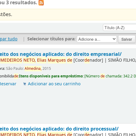
u 3 resultados.
tões.
par tudo
|
Selecionar títulos para:
eito dos negócios aplicado: do direito empresarial/
r
ME
DE
IROS
NETO,
Elias
Marques
de
[Coor
de
nador]
|
SIMÃO FILHO,
ora:
São Paulo:
Almedina,
2015
onibilida
de
:
Itens disponíveis para empréstimo:
[
Número
de
chamada:
342.2 
Reservar
Adicionar ao seu carrinho
eito dos negócios aplicado: do direito processual/
r
ME
DE
IROS
NETO,
Elias
Marques
de
[Coor
de
nador]
|
SIMÃO FILHO,