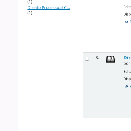
(1)
Edit
Direito Processual C...
(1)
Disp
Dir
3.
po
Edit
Disp