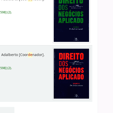
D598
]
(2).
 Adalberto
[Coor
de
nador]
.
D598
]
(2).