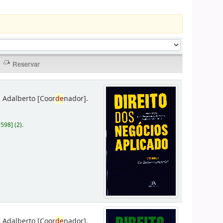
 Adalberto
[Coor
de
nador]
.
D598
]
(2).
 Adalberto
[Coor
de
nador]
.