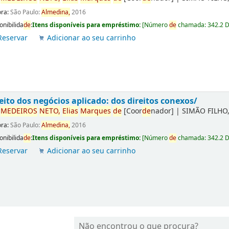
ora:
São Paulo:
Almedina,
2016
onibilida
de
:
Itens disponíveis para empréstimo:
[
Número
de
chamada:
342.2 
Reservar
Adicionar ao seu carrinho
eito dos negócios aplicado: dos direitos conexos/
r
ME
DE
IROS
NETO,
Elias
Marques
de
[Coor
de
nador]
|
SIMÃO FILHO,
ora:
São Paulo:
Almedina,
2016
onibilida
de
:
Itens disponíveis para empréstimo:
[
Número
de
chamada:
342.2 
Reservar
Adicionar ao seu carrinho
Não encontrou o que procura?