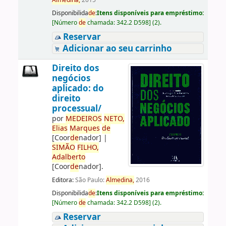
Almedina,
2015
Disponibilida
de
:
Itens disponíveis para empréstimo:
[
Número
de
chamada:
342.2 D598
]
(2).
Reservar
Adicionar ao seu carrinho
Direito dos
negócios
aplicado: do
direito
processual/
por
ME
DE
IROS
NETO,
Elias
Marques
de
[Coor
de
nador]
|
SIMÃO
FILHO,
Adalberto
[Coor
de
nador]
.
Editora:
São Paulo:
Almedina,
2016
Disponibilida
de
:
Itens disponíveis para empréstimo:
[
Número
de
chamada:
342.2 D598
]
(2).
Reservar