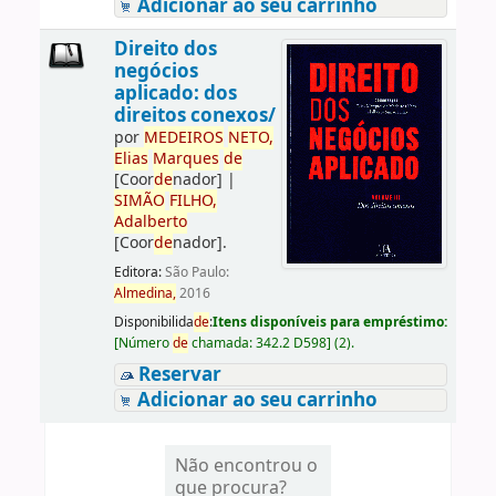
Adicionar ao seu carrinho
Direito dos
negócios
aplicado: dos
direitos conexos/
por
ME
DE
IROS
NETO,
Elias
Marques
de
[Coor
de
nador]
|
SIMÃO
FILHO,
Adalberto
[Coor
de
nador]
.
Editora:
São Paulo:
Almedina,
2016
Disponibilida
de
:
Itens disponíveis para empréstimo:
[
Número
de
chamada:
342.2 D598
]
(2).
Reservar
Adicionar ao seu carrinho
Não encontrou o
que procura?