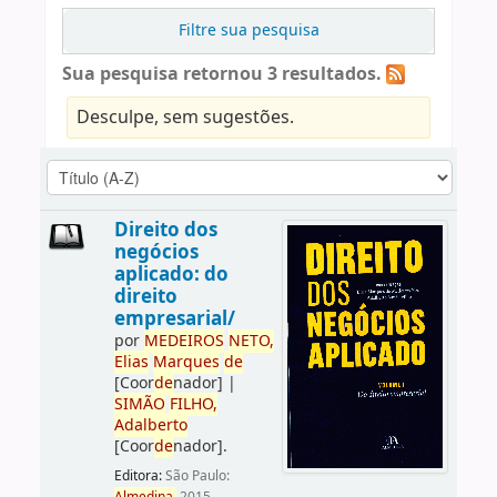
Filtre sua pesquisa
Sua pesquisa retornou 3 resultados.
Desculpe, sem sugestões.
Direito dos
negócios
aplicado: do
direito
empresarial/
por
ME
DE
IROS
NETO,
Elias
Marques
de
[Coor
de
nador]
|
SIMÃO
FILHO,
Adalberto
[Coor
de
nador]
.
Editora:
São Paulo: