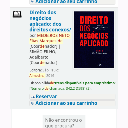
Adicionar ao seu carrinho
Direito dos
negócios
aplicado: dos
direitos conexos/
por
ME
DE
IROS
NETO,
Elias
Marques
de
[Coor
de
nador]
|
SIMÃO FILHO,
Adalberto
[Coor
de
nador]
.
Editora:
São Paulo:
Almedina,
2016
Disponibilida
de
:
Itens disponíveis para empréstimo:
[
Número
de
chamada:
342.2 D598
]
(2).
Reservar
Adicionar ao seu carrinho
Não encontrou o
que procura?