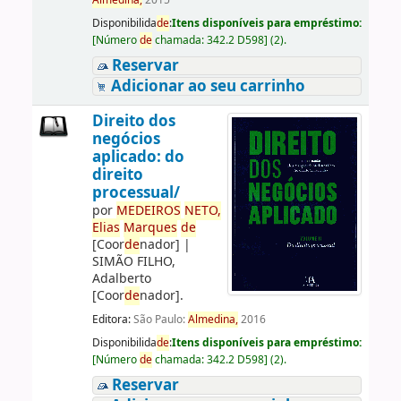
Almedina,
2015
Disponibilida
de
:
Itens disponíveis para empréstimo:
[
Número
de
chamada:
342.2 D598
]
(2).
Reservar
Adicionar ao seu carrinho
Direito dos
negócios
aplicado: do
direito
processual/
por
ME
DE
IROS
NETO,
Elias
Marques
de
[Coor
de
nador]
|
SIMÃO FILHO,
Adalberto
[Coor
de
nador]
.
Editora:
São Paulo:
Almedina,
2016
Disponibilida
de
:
Itens disponíveis para empréstimo:
[
Número
de
chamada:
342.2 D598
]
(2).
Reservar