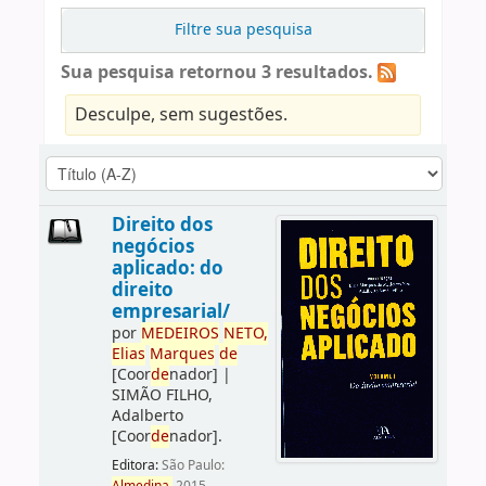
Filtre sua pesquisa
Sua pesquisa retornou 3 resultados.
Desculpe, sem sugestões.
Direito dos
negócios
aplicado: do
direito
empresarial/
por
ME
DE
IROS
NETO,
Elias
Marques
de
[Coor
de
nador]
|
SIMÃO FILHO,
Adalberto
[Coor
de
nador]
.
Editora:
São Paulo: