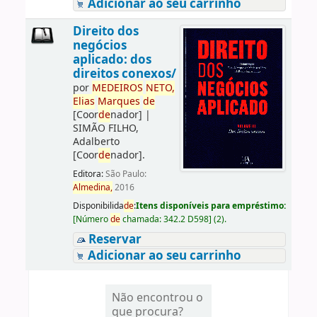
Adicionar ao seu carrinho
Direito dos
negócios
aplicado: dos
direitos conexos/
por
ME
DE
IROS
NETO,
Elias
Marques
de
[Coor
de
nador]
|
SIMÃO FILHO,
Adalberto
[Coor
de
nador]
.
Editora:
São Paulo:
Almedina,
2016
Disponibilida
de
:
Itens disponíveis para empréstimo:
[
Número
de
chamada:
342.2 D598
]
(2).
Reservar
Adicionar ao seu carrinho
Não encontrou o
que procura?