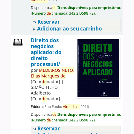
Almedina,
2015
Disponibilida
de
:
Itens disponíveis para empréstimo:
[
Número
de
chamada:
342.2 D598
]
(2).
Reservar
Adicionar ao seu carrinho
Direito dos
negócios
aplicado: do
direito
processual/
por
ME
DE
IROS
NETO,
Elias
Marques
de
[Coor
de
nador]
|
SIMÃO FILHO,
Adalberto
[Coor
de
nador]
.
Editora:
São Paulo:
Almedina,
2016
Disponibilida
de
:
Itens disponíveis para empréstimo:
[
Número
de
chamada:
342.2 D598
]
(2).
Reservar