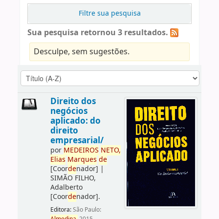
Filtre sua pesquisa
Sua pesquisa retornou 3 resultados.
Desculpe, sem sugestões.
Direito dos
negócios
aplicado: do
direito
empresarial/
por
ME
DE
IROS
NETO,
Elias
Marques
de
[Coor
de
nador]
|
SIMÃO FILHO,
Adalberto
[Coor
de
nador]
.
Editora:
São Paulo: