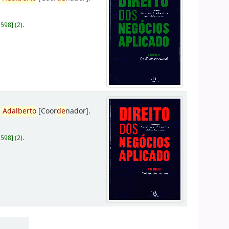
D598
]
(2).
,
Adalberto
[Coor
de
nador]
.
D598
]
(2).