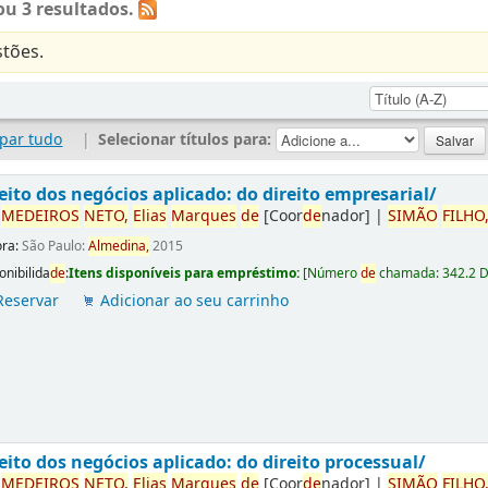
u 3 resultados.
tões.
par tudo
|
Selecionar títulos para:
eito dos negócios aplicado: do direito empresarial/
r
ME
DE
IROS
NETO,
Elias
Marques
de
[Coor
de
nador]
|
SIMÃO
FILHO
ora:
São Paulo:
Almedina,
2015
onibilida
de
:
Itens disponíveis para empréstimo:
[
Número
de
chamada:
342.2 
Reservar
Adicionar ao seu carrinho
eito dos negócios aplicado: do direito processual/
r
ME
DE
IROS
NETO,
Elias
Marques
de
[Coor
de
nador]
|
SIMÃO
FILHO