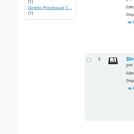
(1)
Edit
Direito Processual C...
(1)
Disp
Dir
3.
po
Edit
Disp