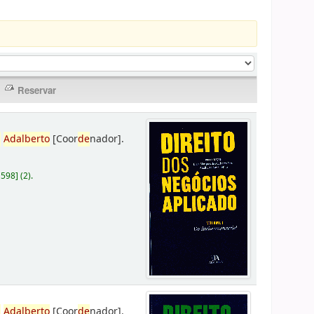
,
Adalberto
[Coor
de
nador]
.
D598
]
(2).
,
Adalberto
[Coor
de
nador]
.