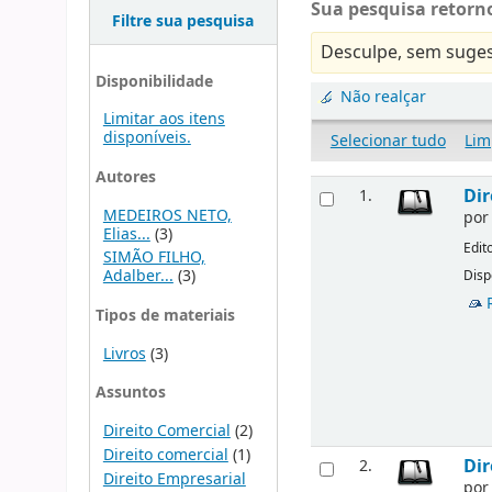
Sua pesquisa retorno
Filtre sua pesquisa
Desculpe, sem suges
Disponibilidade
Não realçar
Limitar aos itens
disponíveis.
Selecionar tudo
Lim
Autores
Dir
1.
MEDEIROS NETO,
po
Elias...
(3)
Edit
SIMÃO FILHO,
Adalber...
(3)
Disp
Tipos de materiais
Livros
(3)
Assuntos
Direito Comercial
(2)
Direito comercial
(1)
Dir
2.
Direito Empresarial
po