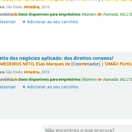
ora:
São Paulo:
Almedina,
2016
onibilida
de
:
Itens disponíveis para empréstimo:
[
Número
de
chamada:
342.2 
Reservar
Adicionar ao seu carrinho
eito dos negócios aplicado: dos direitos conexos/
r
ME
DE
IROS
NETO,
Elias
Marques
de
[Coor
de
nador]
|
SIMÃO
FILHO
ora:
São Paulo:
Almedina,
2016
onibilida
de
:
Itens disponíveis para empréstimo:
[
Número
de
chamada:
342.2 
Reservar
Adicionar ao seu carrinho
Não encontrou o que procura?