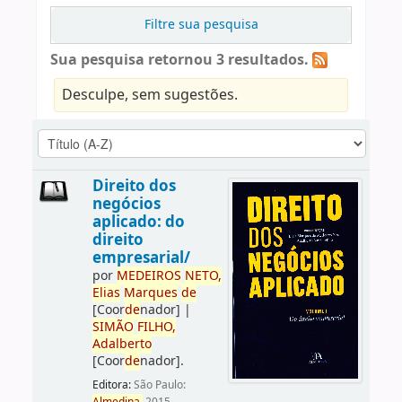
Filtre sua pesquisa
Sua pesquisa retornou 3 resultados.
Desculpe, sem sugestões.
Direito dos
negócios
aplicado: do
direito
empresarial/
por
ME
DE
IROS
NETO,
Elias
Marques
de
[Coor
de
nador]
|
SIMÃO
FILHO,
Adalberto
[Coor
de
nador]
.
Editora:
São Paulo: