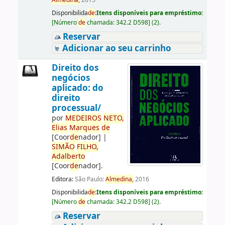
Almedina,
2015
Disponibilida
de
:
Itens disponíveis para empréstimo:
[
Número
de
chamada:
342.2 D598
]
(2).
Reservar
Adicionar ao seu carrinho
Direito dos
negócios
aplicado: do
direito
processual/
por
ME
DE
IROS
NETO,
Elias
Marques
de
[Coor
de
nador]
|
SIMÃO
FILHO,
Adalberto
[Coor
de
nador]
.
Editora:
São Paulo:
Almedina,
2016
Disponibilida
de
:
Itens disponíveis para empréstimo:
[
Número
de
chamada:
342.2 D598
]
(2).
Reservar