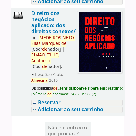
Adicionar ao seu carrinho
Direito dos
negócios
aplicado: dos
direitos conexos/
por
ME
DE
IROS
NETO,
Elias
Marques
de
[Coor
de
nador]
|
SIMÃO
FILHO,
Adalberto
[Coor
de
nador]
.
Editora:
São Paulo:
Almedina,
2016
Disponibilida
de
:
Itens disponíveis para empréstimo:
[
Número
de
chamada:
342.2 D598
]
(2).
Reservar
Adicionar ao seu carrinho
Não encontrou o
que procura?