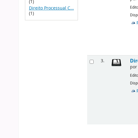
(1)
Edit
Direito Processual C...
(1)
Disp
Dir
3.
po
Edit
Disp