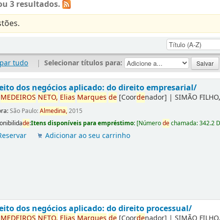
u 3 resultados.
tões.
par tudo
|
Selecionar títulos para:
eito dos negócios aplicado: do direito empresarial/
r
ME
DE
IROS
NETO,
Elias
Marques
de
[Coor
de
nador]
|
SIMÃO FILHO,
ora:
São Paulo:
Almedina,
2015
onibilida
de
:
Itens disponíveis para empréstimo:
[
Número
de
chamada:
342.2 
Reservar
Adicionar ao seu carrinho
eito dos negócios aplicado: do direito processual/
r
ME
DE
IROS
NETO,
Elias
Marques
de
[Coor
de
nador]
|
SIMÃO FILHO,