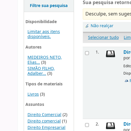
Sua pesquisa retorno
Filtre sua pesquisa
Desculpe, sem suges
Disponibilidade
Não realçar
Limitar aos itens
disponíveis.
Selecionar tudo
Lim
Autores
Dir
1.
MEDEIROS NETO,
po
Elias...
(3)
Edit
SIMÃO FILHO,
Adalber...
(3)
Disp
Tipos de materiais
Livros
(3)
Assuntos
Direito Comercial
(2)
Direito comercial
(1)
Dir
2.
Direito Empresarial
po