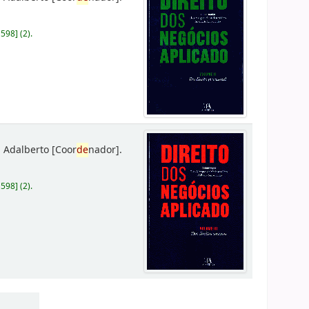
D598
]
(2).
 Adalberto
[Coor
de
nador]
.
D598
]
(2).