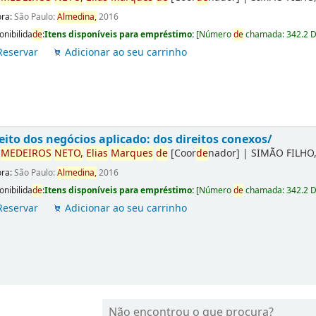
ora:
São Paulo:
Almedina,
2016
onibilida
de
:
Itens disponíveis para empréstimo:
[
Número
de
chamada:
342.2 
Reservar
Adicionar ao seu carrinho
eito dos negócios aplicado: dos direitos conexos/
r
ME
DE
IROS
NETO,
Elias
Marques
de
[Coor
de
nador]
|
SIMÃO FILHO,
ora:
São Paulo:
Almedina,
2016
onibilida
de
:
Itens disponíveis para empréstimo:
[
Número
de
chamada:
342.2 
Reservar
Adicionar ao seu carrinho
Não encontrou o que procura?