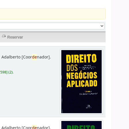
 Adalberto
[Coor
de
nador]
.
D598
]
(2).
 Adalberto
[Coor
de
nador]
.