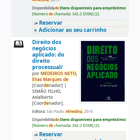
Almedina,
2015
Disponibilida
de
:
Itens disponíveis para empréstimo:
[
Número
de
chamada:
342.2 D598
]
(2).
Reservar
Adicionar ao seu carrinho
Direito dos
negócios
aplicado: do
direito
processual/
por
ME
DE
IROS
NETO,
Elias
Marques
de
[Coor
de
nador]
|
SIMÃO FILHO,
Adalberto
[Coor
de
nador]
.
Editora:
São Paulo:
Almedina,
2016
Disponibilida
de
:
Itens disponíveis para empréstimo:
[
Número
de
chamada:
342.2 D598
]
(2).
Reservar