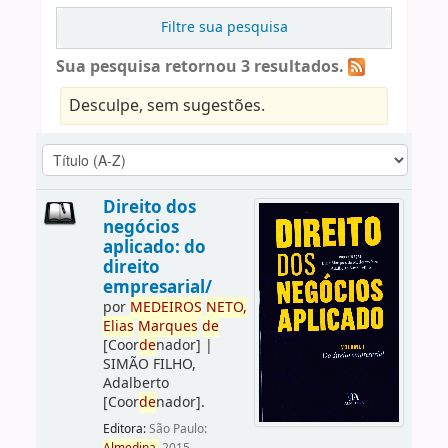
Filtre sua pesquisa
Sua pesquisa retornou 3 resultados.
Desculpe, sem sugestões.
Direito dos
negócios
aplicado: do
direito
empresarial/
por
ME
DE
IROS
NETO,
Elias
Marques
de
[Coor
de
nador]
|
SIMÃO FILHO,
Adalberto
[Coor
de
nador]
.
Editora:
São Paulo: