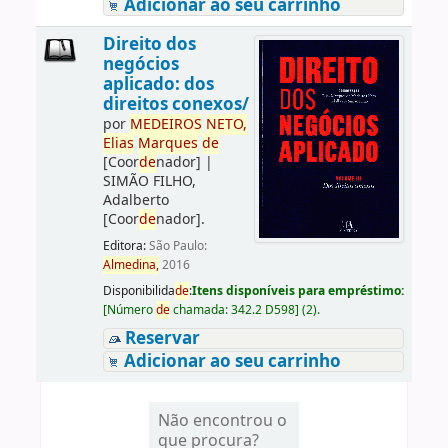
Adicionar ao seu carrinho
Direito dos
negócios
aplicado: dos
direitos conexos/
por
ME
DE
IROS
NETO,
Elias
Marques
de
[Coor
de
nador]
|
SIMÃO FILHO,
Adalberto
[Coor
de
nador]
.
Editora:
São Paulo:
Almedina,
2016
Disponibilida
de
:
Itens disponíveis para empréstimo:
[
Número
de
chamada:
342.2 D598
]
(2).
Reservar
Adicionar ao seu carrinho
Não encontrou o
que procura?