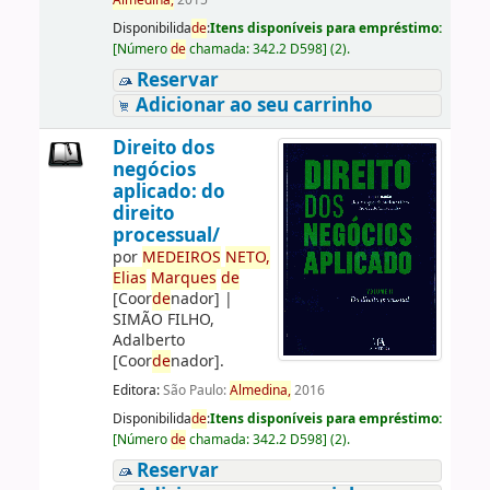
Almedina,
2015
Disponibilida
de
:
Itens disponíveis para empréstimo:
[
Número
de
chamada:
342.2 D598
]
(2).
Reservar
Adicionar ao seu carrinho
Direito dos
negócios
aplicado: do
direito
processual/
por
ME
DE
IROS
NETO,
Elias
Marques
de
[Coor
de
nador]
|
SIMÃO FILHO,
Adalberto
[Coor
de
nador]
.
Editora:
São Paulo:
Almedina,
2016
Disponibilida
de
:
Itens disponíveis para empréstimo:
[
Número
de
chamada:
342.2 D598
]
(2).
Reservar