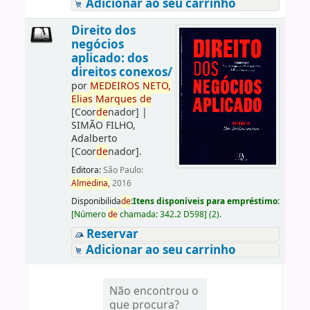
Adicionar ao seu carrinho
Direito dos
negócios
aplicado: dos
direitos conexos/
por
ME
DE
IROS
NETO,
Elias
Marques
de
[Coor
de
nador]
|
SIMÃO FILHO,
Adalberto
[Coor
de
nador]
.
Editora:
São Paulo:
Almedina,
2016
Disponibilida
de
:
Itens disponíveis para empréstimo:
[
Número
de
chamada:
342.2 D598
]
(2).
Reservar
Adicionar ao seu carrinho
Não encontrou o
que procura?