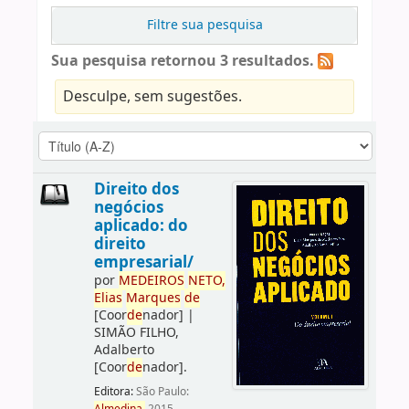
Filtre sua pesquisa
Sua pesquisa retornou 3 resultados.
Desculpe, sem sugestões.
Direito dos
negócios
aplicado: do
direito
empresarial/
por
ME
DE
IROS
NETO,
Elias
Marques
de
[Coor
de
nador]
|
SIMÃO FILHO,
Adalberto
[Coor
de
nador]
.
Editora:
São Paulo: