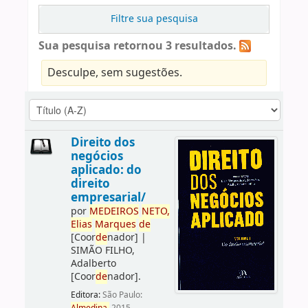
Filtre sua pesquisa
Sua pesquisa retornou 3 resultados.
Desculpe, sem sugestões.
Direito dos
negócios
aplicado: do
direito
empresarial/
por
ME
DE
IROS
NETO,
Elias
Marques
de
[Coor
de
nador]
|
SIMÃO FILHO,
Adalberto
[Coor
de
nador]
.
Editora:
São Paulo: