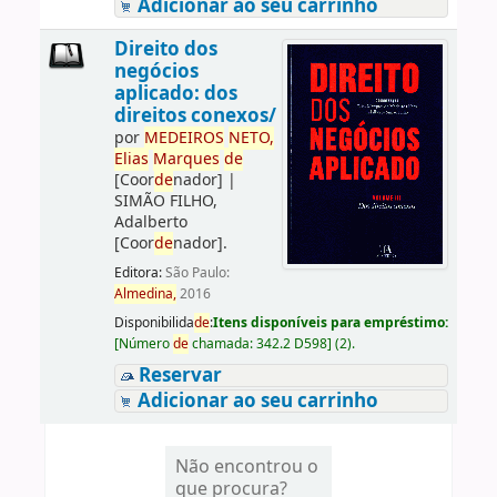
Adicionar ao seu carrinho
Direito dos
negócios
aplicado: dos
direitos conexos/
por
ME
DE
IROS
NETO,
Elias
Marques
de
[Coor
de
nador]
|
SIMÃO FILHO,
Adalberto
[Coor
de
nador]
.
Editora:
São Paulo:
Almedina,
2016
Disponibilida
de
:
Itens disponíveis para empréstimo:
[
Número
de
chamada:
342.2 D598
]
(2).
Reservar
Adicionar ao seu carrinho
Não encontrou o
que procura?