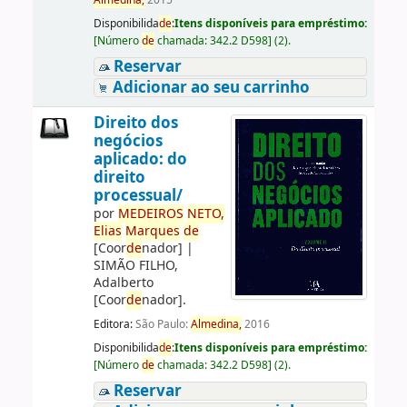
Almedina,
2015
Disponibilida
de
:
Itens disponíveis para empréstimo:
[
Número
de
chamada:
342.2 D598
]
(2).
Reservar
Adicionar ao seu carrinho
Direito dos
negócios
aplicado: do
direito
processual/
por
ME
DE
IROS
NETO,
Elias
Marques
de
[Coor
de
nador]
|
SIMÃO FILHO,
Adalberto
[Coor
de
nador]
.
Editora:
São Paulo:
Almedina,
2016
Disponibilida
de
:
Itens disponíveis para empréstimo:
[
Número
de
chamada:
342.2 D598
]
(2).
Reservar