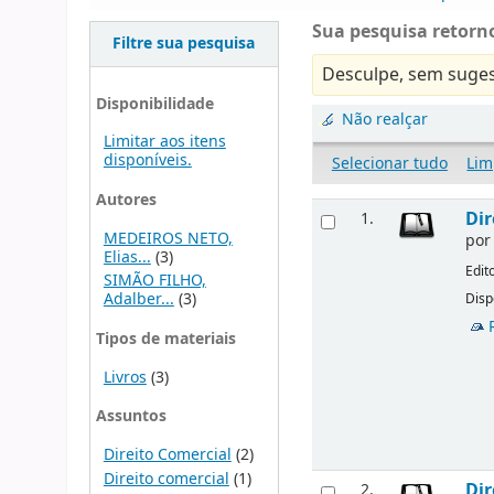
Sua pesquisa retorno
Filtre sua pesquisa
Desculpe, sem suges
Disponibilidade
Não realçar
Limitar aos itens
disponíveis.
Selecionar tudo
Lim
Autores
Dir
1.
MEDEIROS NETO,
po
Elias...
(3)
Edit
SIMÃO FILHO,
Adalber...
(3)
Disp
Tipos de materiais
Livros
(3)
Assuntos
Direito Comercial
(2)
Direito comercial
(1)
Dir
2.