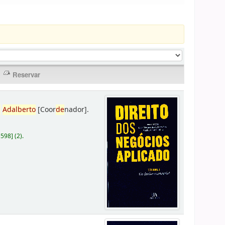
,
Adalberto
[Coor
de
nador]
.
D598
]
(2).