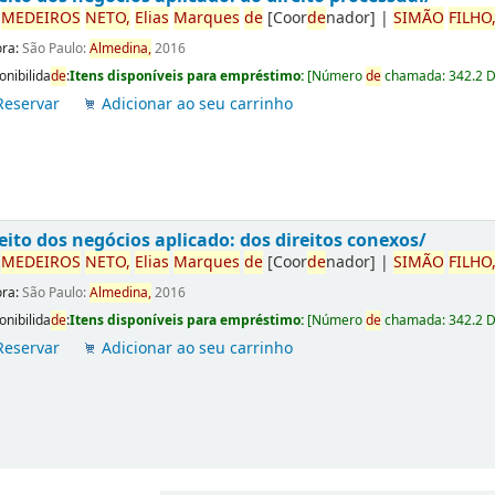
r
ME
DE
IROS
NETO,
Elias
Marques
de
[Coor
de
nador]
|
SIMÃO
FILHO
ora:
São Paulo:
Almedina,
2016
onibilida
de
:
Itens disponíveis para empréstimo:
[
Número
de
chamada:
342.2 
Reservar
Adicionar ao seu carrinho
eito dos negócios aplicado: dos direitos conexos/
r
ME
DE
IROS
NETO,
Elias
Marques
de
[Coor
de
nador]
|
SIMÃO
FILHO
ora:
São Paulo:
Almedina,
2016
onibilida
de
:
Itens disponíveis para empréstimo:
[
Número
de
chamada:
342.2 
Reservar
Adicionar ao seu carrinho