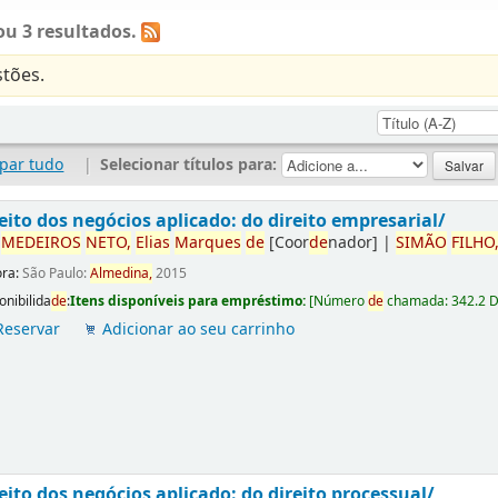
u 3 resultados.
tões.
par tudo
|
Selecionar títulos para:
eito dos negócios aplicado: do direito empresarial/
r
ME
DE
IROS
NETO,
Elias
Marques
de
[Coor
de
nador]
|
SIMÃO
FILHO
ora:
São Paulo:
Almedina,
2015
onibilida
de
:
Itens disponíveis para empréstimo:
[
Número
de
chamada:
342.2 
Reservar
Adicionar ao seu carrinho
eito dos negócios aplicado: do direito processual/