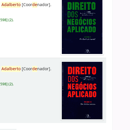
,
Adalberto
[Coor
de
nador]
.
D598
]
(2).
,
Adalberto
[Coor
de
nador]
.
D598
]
(2).