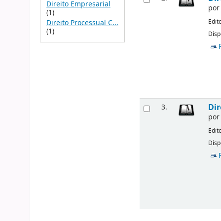
Direito Empresarial
po
(1)
Edit
Direito Processual C...
(1)
Disp
Dir
3.
po
Edit
Disp