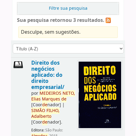
Filtre sua pesquisa
Sua pesquisa retornou 3 resultados.
Desculpe, sem sugestões.
Direito dos
negócios
aplicado: do
direito
empresarial/
por
ME
DE
IROS
NETO,
Elias
Marques
de
[Coor
de
nador]
|
SIMÃO
FILHO,
Adalberto
[Coor
de
nador]
.
Editora:
São Paulo: