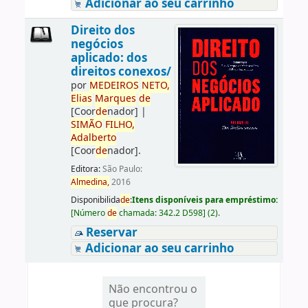
Adicionar ao seu carrinho
Direito dos
negócios
aplicado: dos
direitos conexos/
por
ME
DE
IROS
NETO,
Elias
Marques
de
[Coor
de
nador]
|
SIMÃO
FILHO,
Adalberto
[Coor
de
nador]
.
Editora:
São Paulo:
Almedina,
2016
Disponibilida
de
:
Itens disponíveis para empréstimo:
[
Número
de
chamada:
342.2 D598
]
(2).
Reservar
Adicionar ao seu carrinho
Não encontrou o
que procura?