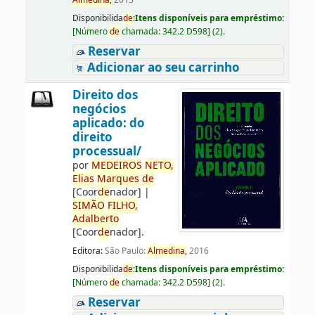
Almedina,
2015
Disponibilida
de
:
Itens disponíveis para empréstimo:
[
Número
de
chamada:
342.2 D598
]
(2).
Reservar
Adicionar ao seu carrinho
Direito dos
negócios
aplicado: do
direito
processual/
por
ME
DE
IROS
NETO,
Elias
Marques
de
[Coor
de
nador]
|
SIMÃO
FILHO,
Adalberto
[Coor
de
nador]
.
Editora:
São Paulo:
Almedina,
2016
Disponibilida
de
:
Itens disponíveis para empréstimo:
[
Número
de
chamada:
342.2 D598
]
(2).
Reservar