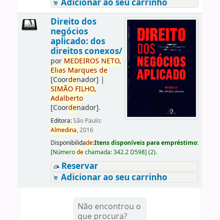
Adicionar ao seu carrinho
Direito dos
negócios
aplicado: dos
direitos conexos/
por
ME
DE
IROS
NETO,
Elias
Marques
de
[Coor
de
nador]
|
SIMÃO
FILHO,
Adalberto
[Coor
de
nador]
.
Editora:
São Paulo:
Almedina,
2016
Disponibilida
de
:
Itens disponíveis para empréstimo:
[
Número
de
chamada:
342.2 D598
]
(2).
Reservar
Adicionar ao seu carrinho
Não encontrou o
que procura?