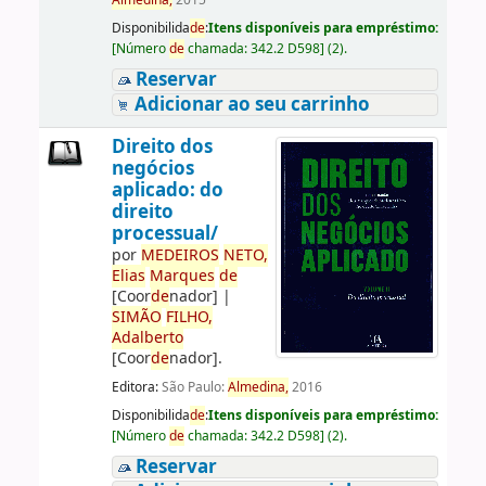
Almedina,
2015
Disponibilida
de
:
Itens disponíveis para empréstimo:
[
Número
de
chamada:
342.2 D598
]
(2).
Reservar
Adicionar ao seu carrinho
Direito dos
negócios
aplicado: do
direito
processual/
por
ME
DE
IROS
NETO,
Elias
Marques
de
[Coor
de
nador]
|
SIMÃO
FILHO,
Adalberto
[Coor
de
nador]
.
Editora:
São Paulo:
Almedina,
2016
Disponibilida
de
:
Itens disponíveis para empréstimo:
[
Número
de
chamada:
342.2 D598
]
(2).
Reservar