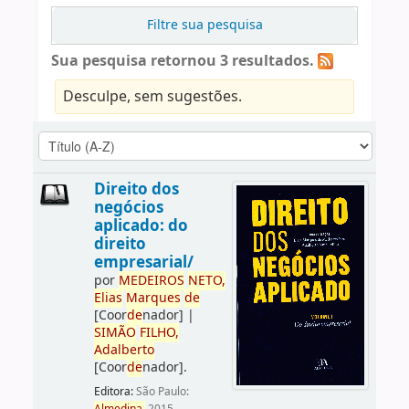
Filtre sua pesquisa
Sua pesquisa retornou 3 resultados.
Desculpe, sem sugestões.
Direito dos
negócios
aplicado: do
direito
empresarial/
por
ME
DE
IROS
NETO,
Elias
Marques
de
[Coor
de
nador]
|
SIMÃO
FILHO,
Adalberto
[Coor
de
nador]
.
Editora:
São Paulo: