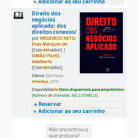
Adicionar ao seu carrinho
Direito dos
negócios
aplicado: dos
direitos conexos/
por
ME
DE
IROS
NETO,
Elias
Marques
de
[Coor
de
nador]
|
SIMÃO
FILHO,
Adalberto
[Coor
de
nador]
.
Editora:
São Paulo:
Almedina,
2016
Disponibilida
de
:
Itens disponíveis para empréstimo:
[
Número
de
chamada:
342.2 D598
]
(2).
Reservar
Adicionar ao seu carrinho
Não encontrou o
que procura?