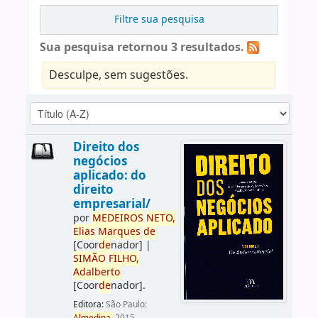
Filtre sua pesquisa
Sua pesquisa retornou 3 resultados.
Desculpe, sem sugestões.
Direito dos
negócios
aplicado: do
direito
empresarial/
por
ME
DE
IROS
NETO,
Elias
Marques
de
[Coor
de
nador]
|
SIMÃO
FILHO,
Adalberto
[Coor
de
nador]
.
Editora:
São Paulo: