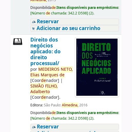
Almedina,
2015
Disponibilida
de
:
Itens disponíveis para empréstimo:
[
Número
de
chamada:
342.2 D598
]
(2).
Reservar
Adicionar ao seu carrinho
Direito dos
negócios
aplicado: do
direito
processual/
por
ME
DE
IROS
NETO,
Elias
Marques
de
[Coor
de
nador]
|
SIMÃO
FILHO,
Adalberto
[Coor
de
nador]
.
Editora:
São Paulo:
Almedina,
2016
Disponibilida
de
:
Itens disponíveis para empréstimo:
[
Número
de
chamada:
342.2 D598
]
(2).
Reservar