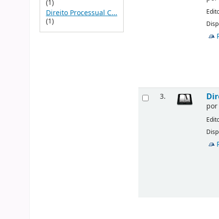
(1)
Edit
Direito Processual C...
(1)
Disp
Dir
3.
po
Edit
Disp