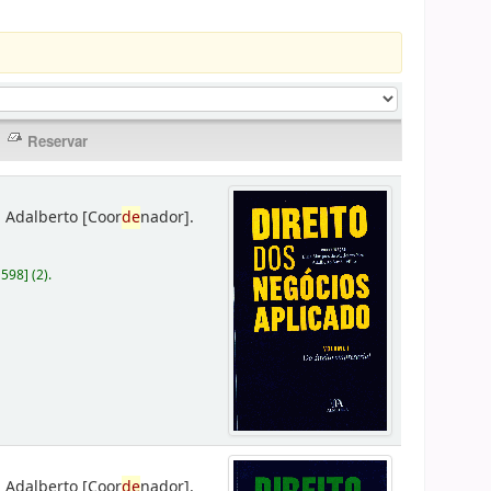
 Adalberto
[Coor
de
nador]
.
D598
]
(2).
 Adalberto
[Coor
de
nador]
.