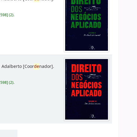
D598
]
(2).
 Adalberto
[Coor
de
nador]
.
D598
]
(2).