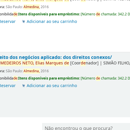
ora:
São Paulo:
Almedina,
2016
onibilida
de
:
Itens disponíveis para empréstimo:
[
Número
de
chamada:
342.2 
Reservar
Adicionar ao seu carrinho
eito dos negócios aplicado: dos direitos conexos/
r
ME
DE
IROS
NETO,
Elias
Marques
de
[Coor
de
nador]
|
SIMÃO FILHO,
ora:
São Paulo:
Almedina,
2016
onibilida
de
:
Itens disponíveis para empréstimo:
[
Número
de
chamada:
342.2 
Reservar
Adicionar ao seu carrinho
Não encontrou o que procura?