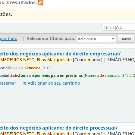
u 3 resultados.
tões.
par tudo
|
Selecionar títulos para:
eito dos negócios aplicado: do direito empresarial/
r
ME
DE
IROS
NETO,
Elias
Marques
de
[Coor
de
nador]
|
SIMÃO FILHO,
ora:
São Paulo:
Almedina,
2015
onibilida
de
:
Itens disponíveis para empréstimo:
[
Número
de
chamada:
342.2 
Reservar
Adicionar ao seu carrinho
eito dos negócios aplicado: do direito processual/
r
ME
DE
IROS
NETO,
Elias
Marques
de
[Coor
de
nador]
|
SIMÃO FILHO,