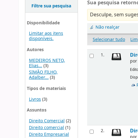
Sua pesquisa retorno
Filtre sua pesquisa
Desculpe, sem suges
Disponibilidade
Não realçar
Limitar aos itens
disponíveis.
Selecionar tudo
Lim
Autores
Dir
1.
MEDEIROS NETO,
po
Elias...
(3)
Edit
SIMÃO FILHO,
Adalber...
(3)
Disp
Tipos de materiais
Livros
(3)
Assuntos
Direito Comercial
(2)
Direito comercial
(1)
Dir
2.
Direito Empresarial
po