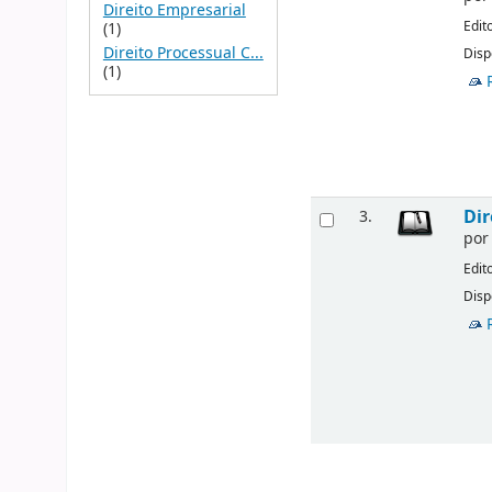
Direito Empresarial
Edit
(1)
Direito Processual C...
Disp
(1)
Dir
3.
po
Edit
Disp