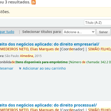
u 3 resultados.
tões.
par tudo
|
Selecionar títulos para:
eito dos negócios aplicado: do direito empresarial/
r
ME
DE
IROS
NETO,
Elias
Marques
de
[Coor
de
nador]
|
SIMÃO
FILHO
ora:
São Paulo:
Almedina,
2015
onibilida
de
:
Itens disponíveis para empréstimo:
[
Número
de
chamada:
342.2 
Reservar
Adicionar ao seu carrinho
eito dos negócios aplicado: do direito processual/
r
ME
DE
IROS
NETO,
Elias
Marques
de
[Coor
de
nador]
|
SIMÃO
FILHO