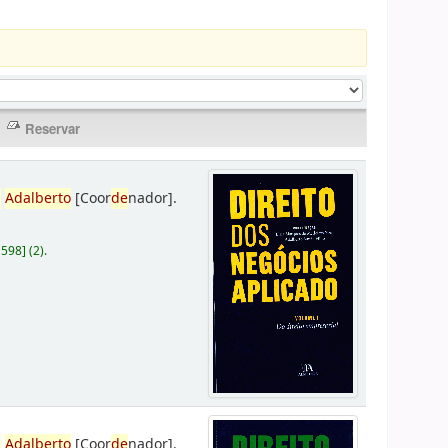
,
Adalberto
[Coor
de
nador]
.
D598
]
(2).
,
Adalberto
[Coor
de
nador]
.