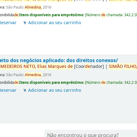
ora:
São Paulo:
Almedina,
2016
onibilida
de
:
Itens disponíveis para empréstimo:
[
Número
de
chamada:
342.2 
Reservar
Adicionar ao seu carrinho
eito dos negócios aplicado: dos direitos conexos/
r
ME
DE
IROS
NETO,
Elias
Marques
de
[Coor
de
nador]
|
SIMÃO
FILHO
ora:
São Paulo:
Almedina,
2016
onibilida
de
:
Itens disponíveis para empréstimo:
[
Número
de
chamada:
342.2 
Reservar
Adicionar ao seu carrinho
Não encontrou o que procura?