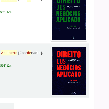
D598
]
(2).
,
Adalberto
[Coor
de
nador]
.
D598
]
(2).