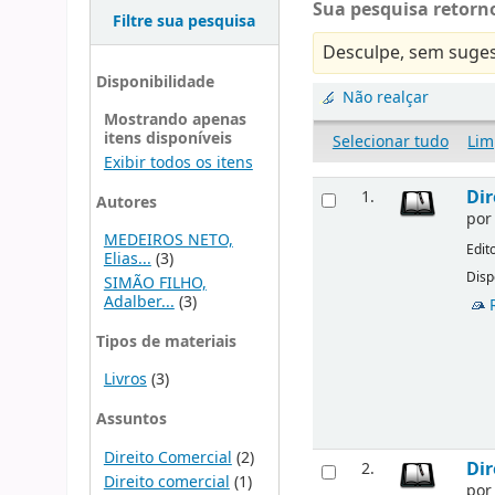
Sua pesquisa retorno
Filtre sua pesquisa
Desculpe, sem suges
Disponibilidade
Não realçar
Mostrando apenas
itens disponíveis
Selecionar tudo
Lim
Exibir todos os itens
Dir
1.
Autores
po
MEDEIROS NETO,
Edit
Elias...
(3)
Disp
SIMÃO FILHO,
Adalber...
(3)
Tipos de materiais
Livros
(3)
Assuntos
Direito Comercial
(2)
Dir
2.
Direito comercial
(1)
po