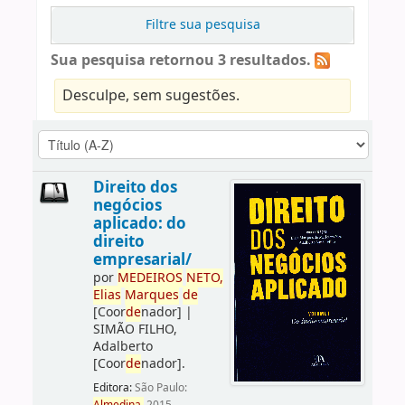
Filtre sua pesquisa
Sua pesquisa retornou 3 resultados.
Desculpe, sem sugestões.
Direito dos
negócios
aplicado: do
direito
empresarial/
por
ME
DE
IROS
NETO,
Elias
Marques
de
[Coor
de
nador]
|
SIMÃO FILHO,
Adalberto
[Coor
de
nador]
.
Editora:
São Paulo: