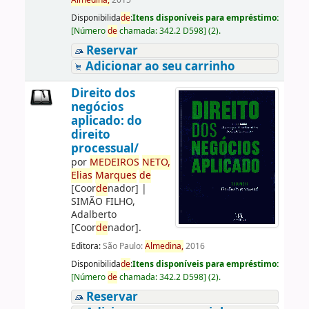
Almedina,
2015
Disponibilida
de
:
Itens disponíveis para empréstimo:
[
Número
de
chamada:
342.2 D598
]
(2).
Reservar
Adicionar ao seu carrinho
Direito dos
negócios
aplicado: do
direito
processual/
por
ME
DE
IROS
NETO,
Elias
Marques
de
[Coor
de
nador]
|
SIMÃO FILHO,
Adalberto
[Coor
de
nador]
.
Editora:
São Paulo:
Almedina,
2016
Disponibilida
de
:
Itens disponíveis para empréstimo:
[
Número
de
chamada:
342.2 D598
]
(2).
Reservar