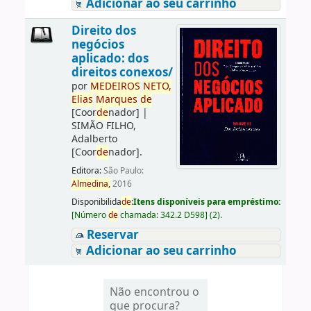
Adicionar ao seu carrinho
Direito dos
negócios
aplicado: dos
direitos conexos/
por
ME
DE
IROS
NETO,
Elias
Marques
de
[Coor
de
nador]
|
SIMÃO FILHO,
Adalberto
[Coor
de
nador]
.
Editora:
São Paulo:
Almedina,
2016
Disponibilida
de
:
Itens disponíveis para empréstimo:
[
Número
de
chamada:
342.2 D598
]
(2).
Reservar
Adicionar ao seu carrinho
Não encontrou o
que procura?