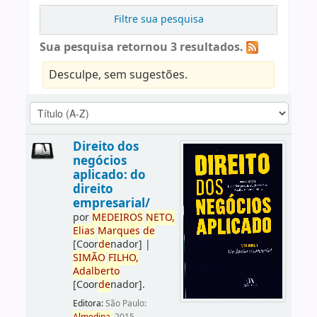
Filtre sua pesquisa
Sua pesquisa retornou 3 resultados.
Desculpe, sem sugestões.
Direito dos
negócios
aplicado: do
direito
empresarial/
por
ME
DE
IROS
NETO,
Elias
Marques
de
[Coor
de
nador]
|
SIMÃO
FILHO,
Adalberto
[Coor
de
nador]
.
Editora:
São Paulo: