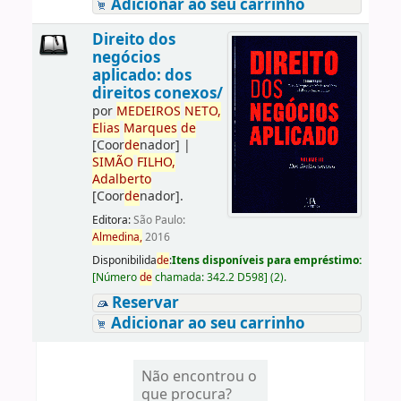
Adicionar ao seu carrinho
Direito dos
negócios
aplicado: dos
direitos conexos/
por
ME
DE
IROS
NETO,
Elias
Marques
de
[Coor
de
nador]
|
SIMÃO
FILHO,
Adalberto
[Coor
de
nador]
.
Editora:
São Paulo:
Almedina,
2016
Disponibilida
de
:
Itens disponíveis para empréstimo:
[
Número
de
chamada:
342.2 D598
]
(2).
Reservar
Adicionar ao seu carrinho
Não encontrou o
que procura?