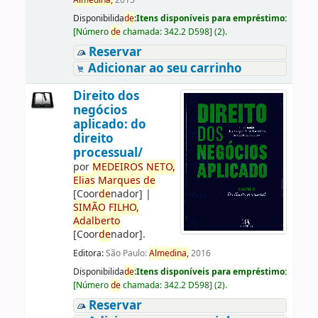
Almedina,
2015
Disponibilida
de
:
Itens disponíveis para empréstimo:
[
Número
de
chamada:
342.2 D598
]
(2).
Reservar
Adicionar ao seu carrinho
Direito dos
negócios
aplicado: do
direito
processual/
por
ME
DE
IROS
NETO,
Elias
Marques
de
[Coor
de
nador]
|
SIMÃO
FILHO,
Adalberto
[Coor
de
nador]
.
Editora:
São Paulo:
Almedina,
2016
Disponibilida
de
:
Itens disponíveis para empréstimo:
[
Número
de
chamada:
342.2 D598
]
(2).
Reservar