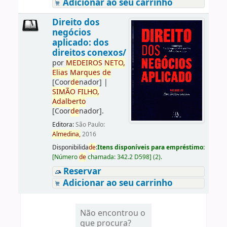
Adicionar ao seu carrinho
Direito dos
negócios
aplicado: dos
direitos conexos/
por
ME
DE
IROS
NETO,
Elias
Marques
de
[Coor
de
nador]
|
SIMÃO
FILHO,
Adalberto
[Coor
de
nador]
.
Editora:
São Paulo:
Almedina,
2016
Disponibilida
de
:
Itens disponíveis para empréstimo:
[
Número
de
chamada:
342.2 D598
]
(2).
Reservar
Adicionar ao seu carrinho
Não encontrou o
que procura?