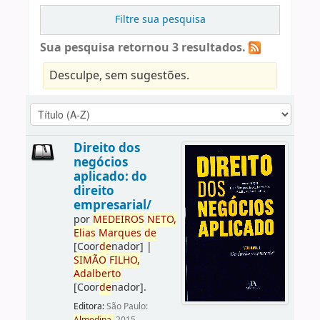
Filtre sua pesquisa
Sua pesquisa retornou 3 resultados.
Desculpe, sem sugestões.
Direito dos
negócios
aplicado: do
direito
empresarial/
por
ME
DE
IROS
NETO,
Elias
Marques
de
[Coor
de
nador]
|
SIMÃO
FILHO,
Adalberto
[Coor
de
nador]
.
Editora:
São Paulo: