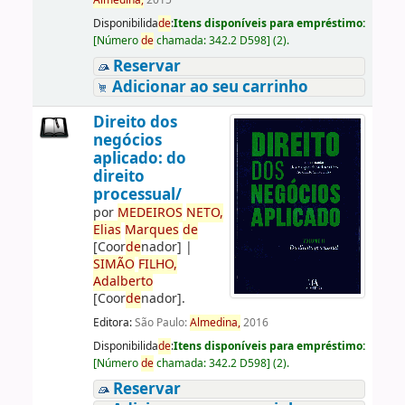
Almedina,
2015
Disponibilida
de
:
Itens disponíveis para empréstimo:
[
Número
de
chamada:
342.2 D598
]
(2).
Reservar
Adicionar ao seu carrinho
Direito dos
negócios
aplicado: do
direito
processual/
por
ME
DE
IROS
NETO,
Elias
Marques
de
[Coor
de
nador]
|
SIMÃO
FILHO,
Adalberto
[Coor
de
nador]
.
Editora:
São Paulo:
Almedina,
2016
Disponibilida
de
:
Itens disponíveis para empréstimo:
[
Número
de
chamada:
342.2 D598
]
(2).
Reservar