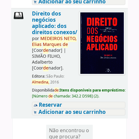
Adicionar ao seu carrinho
Direito dos
negócios
aplicado: dos
direitos conexos/
por
ME
DE
IROS
NETO,
Elias
Marques
de
[Coor
de
nador]
|
SIMÃO FILHO,
Adalberto
[Coor
de
nador]
.
Editora:
São Paulo:
Almedina,
2016
Disponibilida
de
:
Itens disponíveis para empréstimo:
[
Número
de
chamada:
342.2 D598
]
(2).
Reservar
Adicionar ao seu carrinho
Não encontrou o
que procura?