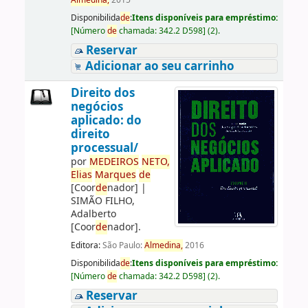
Almedina,
2015
Disponibilida
de
:
Itens disponíveis para empréstimo:
[
Número
de
chamada:
342.2 D598
]
(2).
Reservar
Adicionar ao seu carrinho
Direito dos
negócios
aplicado: do
direito
processual/
por
ME
DE
IROS
NETO,
Elias
Marques
de
[Coor
de
nador]
|
SIMÃO FILHO,
Adalberto
[Coor
de
nador]
.
Editora:
São Paulo:
Almedina,
2016
Disponibilida
de
:
Itens disponíveis para empréstimo:
[
Número
de
chamada:
342.2 D598
]
(2).
Reservar