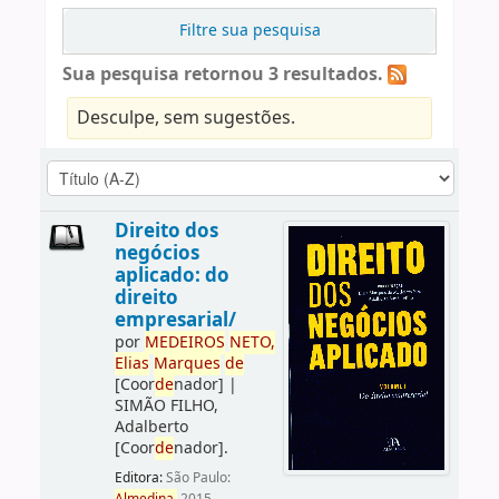
Filtre sua pesquisa
Sua pesquisa retornou 3 resultados.
Desculpe, sem sugestões.
Direito dos
negócios
aplicado: do
direito
empresarial/
por
ME
DE
IROS
NETO,
Elias
Marques
de
[Coor
de
nador]
|
SIMÃO FILHO,
Adalberto
[Coor
de
nador]
.
Editora:
São Paulo: