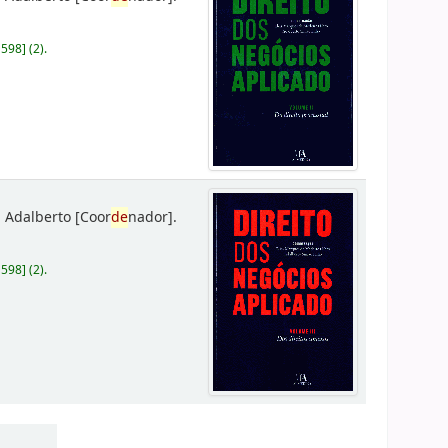
D598
]
(2).
 Adalberto
[Coor
de
nador]
.
D598
]
(2).