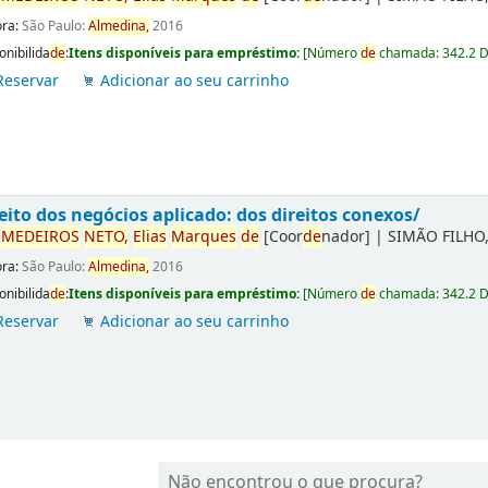
ora:
São Paulo:
Almedina,
2016
onibilida
de
:
Itens disponíveis para empréstimo:
[
Número
de
chamada:
342.2 
Reservar
Adicionar ao seu carrinho
eito dos negócios aplicado: dos direitos conexos/
r
ME
DE
IROS
NETO,
Elias
Marques
de
[Coor
de
nador]
|
SIMÃO FILHO,
ora:
São Paulo:
Almedina,
2016
onibilida
de
:
Itens disponíveis para empréstimo:
[
Número
de
chamada:
342.2 
Reservar
Adicionar ao seu carrinho
Não encontrou o que procura?