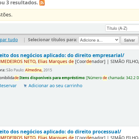
u 3 resultados.
tões.
par tudo
|
Selecionar títulos para:
eito dos negócios aplicado: do direito empresarial/
r
ME
DE
IROS
NETO,
Elias
Marques
de
[Coor
de
nador]
|
SIMÃO FILHO,
ora:
São Paulo:
Almedina,
2015
onibilida
de
:
Itens disponíveis para empréstimo:
[
Número
de
chamada:
342.2 
Reservar
Adicionar ao seu carrinho
eito dos negócios aplicado: do direito processual/
r
ME
DE
IROS
NETO,
Elias
Marques
de
[Coor
de
nador]
|
SIMÃO FILHO,