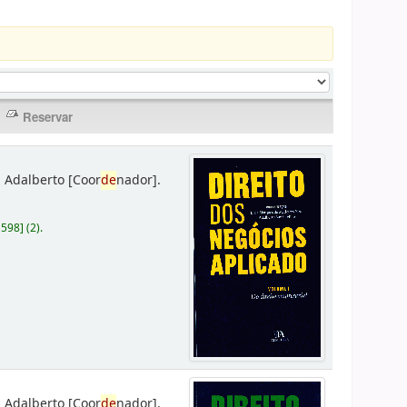
 Adalberto
[Coor
de
nador]
.
D598
]
(2).
 Adalberto
[Coor
de
nador]
.