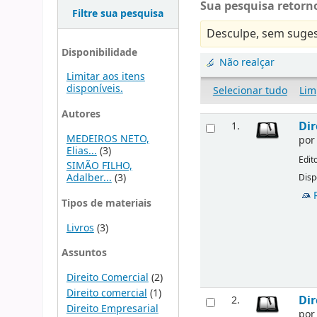
Sua pesquisa retorno
Filtre sua pesquisa
Desculpe, sem suges
Disponibilidade
Não realçar
Limitar aos itens
disponíveis.
Selecionar tudo
Lim
Autores
Dir
1.
MEDEIROS NETO,
po
Elias...
(3)
Edit
SIMÃO FILHO,
Adalber...
(3)
Disp
Tipos de materiais
Livros
(3)
Assuntos
Direito Comercial
(2)
Direito comercial
(1)
Dir
2.
Direito Empresarial
po