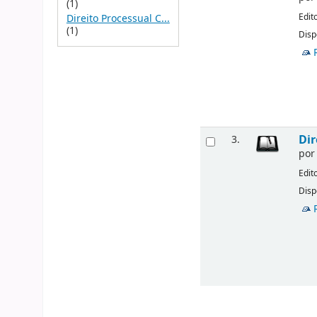
(1)
Edit
Direito Processual C...
(1)
Disp
Dir
3.
po
Edit
Disp