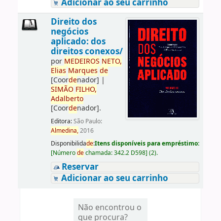
Adicionar ao seu carrinho
Direito dos
negócios
aplicado: dos
direitos conexos/
por
ME
DE
IROS
NETO,
Elias
Marques
de
[Coor
de
nador]
|
SIMÃO
FILHO,
Adalberto
[Coor
de
nador]
.
Editora:
São Paulo:
Almedina,
2016
Disponibilida
de
:
Itens disponíveis para empréstimo:
[
Número
de
chamada:
342.2 D598
]
(2).
Reservar
Adicionar ao seu carrinho
Não encontrou o
que procura?