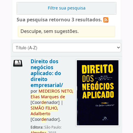
Filtre sua pesquisa
Sua pesquisa retornou 3 resultados.
Desculpe, sem sugestões.
Direito dos
negócios
aplicado: do
direito
empresarial/
por
ME
DE
IROS
NETO,
Elias
Marques
de
[Coor
de
nador]
|
SIMÃO
FILHO,
Adalberto
[Coor
de
nador]
.
Editora:
São Paulo: