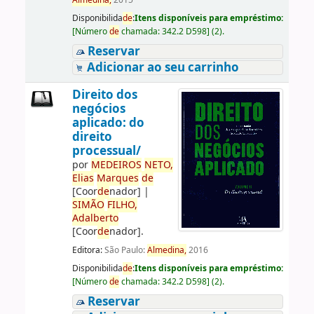
Almedina,
2015
Disponibilida
de
:
Itens disponíveis para empréstimo:
[
Número
de
chamada:
342.2 D598
]
(2).
Reservar
Adicionar ao seu carrinho
Direito dos
negócios
aplicado: do
direito
processual/
por
ME
DE
IROS
NETO,
Elias
Marques
de
[Coor
de
nador]
|
SIMÃO
FILHO,
Adalberto
[Coor
de
nador]
.
Editora:
São Paulo:
Almedina,
2016
Disponibilida
de
:
Itens disponíveis para empréstimo:
[
Número
de
chamada:
342.2 D598
]
(2).
Reservar