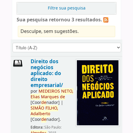
Filtre sua pesquisa
Sua pesquisa retornou 3 resultados.
Desculpe, sem sugestões.
Direito dos
negócios
aplicado: do
direito
empresarial/
por
ME
DE
IROS
NETO,
Elias
Marques
de
[Coor
de
nador]
|
SIMÃO
FILHO,
Adalberto
[Coor
de
nador]
.
Editora:
São Paulo: