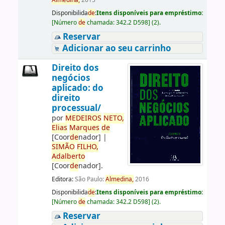
Almedina,
2015
Disponibilida
de
:
Itens disponíveis para empréstimo:
[
Número
de
chamada:
342.2 D598
]
(2).
Reservar
Adicionar ao seu carrinho
Direito dos
negócios
aplicado: do
direito
processual/
por
ME
DE
IROS
NETO,
Elias
Marques
de
[Coor
de
nador]
|
SIMÃO
FILHO,
Adalberto
[Coor
de
nador]
.
Editora:
São Paulo:
Almedina,
2016
Disponibilida
de
:
Itens disponíveis para empréstimo:
[
Número
de
chamada:
342.2 D598
]
(2).
Reservar