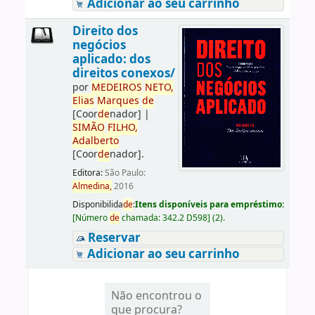
Adicionar ao seu carrinho
Direito dos
negócios
aplicado: dos
direitos conexos/
por
ME
DE
IROS
NETO,
Elias
Marques
de
[Coor
de
nador]
|
SIMÃO
FILHO,
Adalberto
[Coor
de
nador]
.
Editora:
São Paulo:
Almedina,
2016
Disponibilida
de
:
Itens disponíveis para empréstimo:
[
Número
de
chamada:
342.2 D598
]
(2).
Reservar
Adicionar ao seu carrinho
Não encontrou o
que procura?